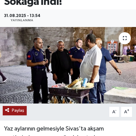
Sokağa İndi!
MAGAZİN
31.08.2025 - 13:54
YAYINLANMA
ÖZEL HABER
RESMİ İLANLAR
SAĞLIK
SİYASET
SOSYAL YARDIMLAR
SPONSORLU YAZI
Paylaş
-
+
A
A
SPOR
Yaz aylarının gelmesiyle Sivas'ta akşam
TEKNOLOJİ