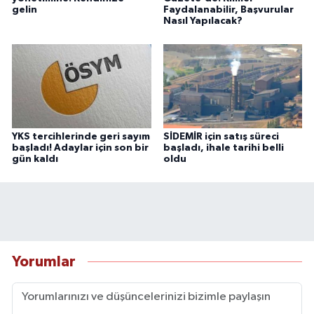
gelin
Faydalanabilir, Başvurular
Nasıl Yapılacak?
YKS tercihlerinde geri sayım
SİDEMİR için satış süreci
başladı! Adaylar için son bir
başladı, ihale tarihi belli
gün kaldı
oldu
Yorumlar