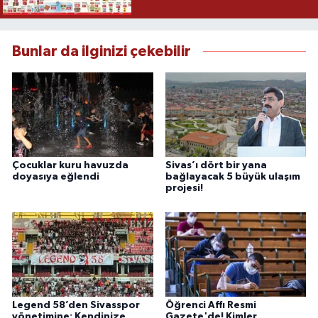
Bunlar da ilginizi çekebilir
Çocuklar kuru havuzda
Sivas’ı dört bir yana
doyasıya eğlendi
bağlayacak 5 büyük ulaşım
projesi!
Legend 58’den Sivasspor
Öğrenci Affı Resmi
yönetimine: Kendinize
Gazete'de! Kimler