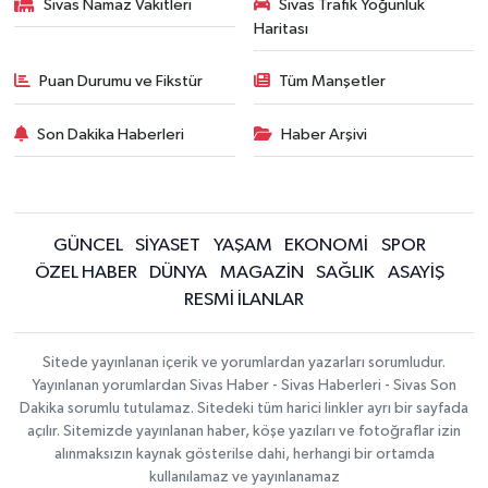
Sivas Namaz Vakitleri
Sivas Trafik Yoğunluk
Haritası
Puan Durumu ve Fikstür
Tüm Manşetler
Son Dakika Haberleri
Haber Arşivi
GÜNCEL
SİYASET
YAŞAM
EKONOMİ
SPOR
ÖZEL HABER
DÜNYA
MAGAZİN
SAĞLIK
ASAYİŞ
RESMİ İLANLAR
Sitede yayınlanan içerik ve yorumlardan yazarları sorumludur.
Yayınlanan yorumlardan Sivas Haber - Sivas Haberleri - Sivas Son
Dakika sorumlu tutulamaz. Sitedeki tüm harici linkler ayrı bir sayfada
açılır. Sitemizde yayınlanan haber, köşe yazıları ve fotoğraflar izin
alınmaksızın kaynak gösterilse dahi, herhangi bir ortamda
kullanılamaz ve yayınlanamaz