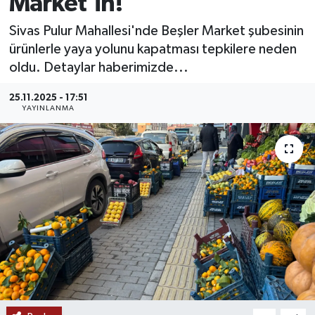
Market'in!
MAGAZİN
Sivas Pulur Mahallesi'nde Beşler Market şubesinin
ürünlerle yaya yolunu kapatması tepkilere neden
ÖZEL HABER
oldu. Detaylar haberimizde...
RESMİ İLANLAR
25.11.2025 - 17:51
YAYINLANMA
SAĞLIK
SİYASET
SOSYAL YARDIMLAR
SPONSORLU YAZI
SPOR
TEKNOLOJİ