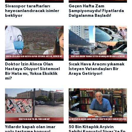
Sivasspor taraftarları
Geçen Hafta Zam
heyecanlandıracak isimler
Şampiyonuydu! Fiyatlarda
bekliyor
Dalgalanma Başladı!
Doktor İzin Alınca Olan
Sıcak Hava Aracını yıkamak
Hastaya Oluyor! Sistemsel
İsteyen Vatandaşları Bir
Bir Hata mı, Yoksa Eksiklik
Araya Getiriyor!
mi?
Yıllardır kapalı olan imar
50 Bin Kitaplık Arşivin
yolu tartışma konusu!
Sahibi Konuştu! Sivas'ta En