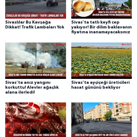
Sivaslılar Bu Kavşağa
Sivas’ta tatlı keyfi cep
Dikkat! Trafik Lambaları Yok
yakıyor! Bir dilim baklavanın
fiyatına inanamayacaksınız
Sivas’ta anız yangını
Sivas’ta ayçiçeği üreticileri
korkuttu! Alevler ağaçlık
hasat gününü bekliyor
alana ilerledi!