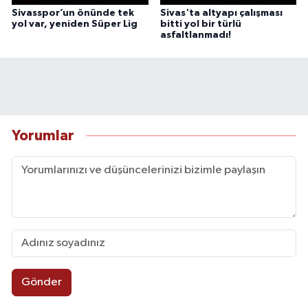
Sivasspor’un önünde tek
Sivas'ta altyapı çalışması
yol var, yeniden Süper Lig
bitti yol bir türlü
asfaltlanmadı!
Yorumlar
Gönder