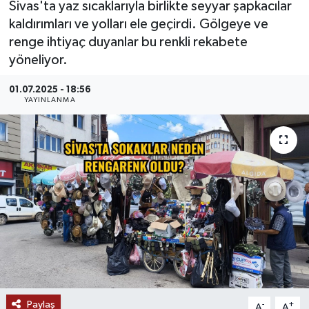
Sivas'ta yaz sıcaklarıyla birlikte seyyar şapkacılar
kaldırımları ve yolları ele geçirdi. Gölgeye ve
MAGAZİN
renge ihtiyaç duyanlar bu renkli rekabete
yöneliyor.
ÖZEL HABER
01.07.2025 - 18:56
RESMİ İLANLAR
YAYINLANMA
SAĞLIK
SİYASET
SOSYAL YARDIMLAR
SPONSORLU YAZI
SPOR
Paylaş
TEKNOLOJİ
-
+
A
A