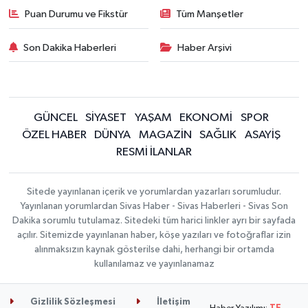
Puan Durumu ve Fikstür
Tüm Manşetler
Son Dakika Haberleri
Haber Arşivi
GÜNCEL
SİYASET
YAŞAM
EKONOMİ
SPOR
ÖZEL HABER
DÜNYA
MAGAZİN
SAĞLIK
ASAYİŞ
RESMİ İLANLAR
Sitede yayınlanan içerik ve yorumlardan yazarları sorumludur.
Yayınlanan yorumlardan Sivas Haber - Sivas Haberleri - Sivas Son
Dakika sorumlu tutulamaz. Sitedeki tüm harici linkler ayrı bir sayfada
açılır. Sitemizde yayınlanan haber, köşe yazıları ve fotoğraflar izin
alınmaksızın kaynak gösterilse dahi, herhangi bir ortamda
kullanılamaz ve yayınlanamaz
Gizlilik Sözleşmesi
İletişim