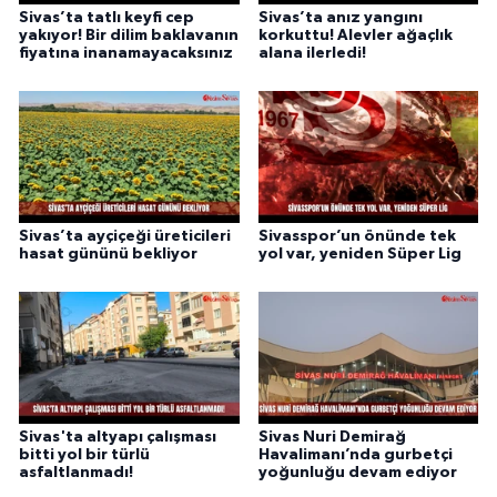
Sivas’ta tatlı keyfi cep
Sivas’ta anız yangını
yakıyor! Bir dilim baklavanın
korkuttu! Alevler ağaçlık
fiyatına inanamayacaksınız
alana ilerledi!
Sivas’ta ayçiçeği üreticileri
Sivasspor’un önünde tek
hasat gününü bekliyor
yol var, yeniden Süper Lig
Sivas'ta altyapı çalışması
Sivas Nuri Demirağ
bitti yol bir türlü
Havalimanı’nda gurbetçi
asfaltlanmadı!
yoğunluğu devam ediyor