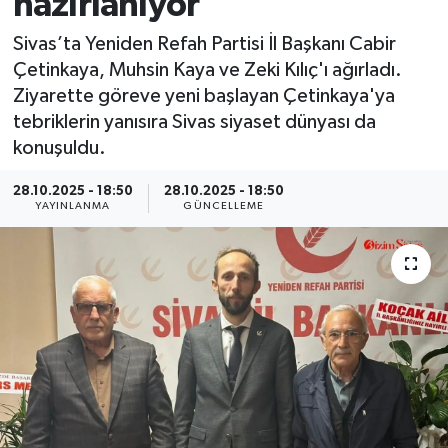
hazırlanıyor
MAGAZİN
Sivas’ta Yeniden Refah Partisi İl Başkanı Cabir
Çetinkaya, Muhsin Kaya ve Zeki Kılıç'ı ağırladı.
ÖZEL HABER
Ziyarette göreve yeni başlayan Çetinkaya'ya
tebriklerin yanısıra Sivas siyaset dünyası da
RESMİ İLANLAR
konuşuldu.
SAĞLIK
28.10.2025 - 18:50
28.10.2025 - 18:50
YAYINLANMA
GÜNCELLEME
SİYASET
SOSYAL YARDIMLAR
SPONSORLU YAZI
SPOR
TEKNOLOJİ