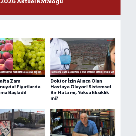
 2026 Aktüel Kataloğu
afta Zam
Doktor İzin Alınca Olan
nuydu! Fiyatlarda
Hastaya Oluyor! Sistemsel
ma Başladı!
Bir Hata mı, Yoksa Eksiklik
mi?