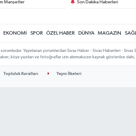
m Manşetler
Son Dakika Haberleri
EKONOMİ
SPOR
ÖZEL HABER
DÜNYA
MAGAZİN
SAĞL
 sorumludur. Yayınlanan yorumlardan Sivas Haber - Sivas Haberleri - Sivas
n haber, köşe yazıları ve fotoğraflar izin alınmaksızın kaynak gösterilse da
Topluluk Kuralları
Yayın İlkeleri