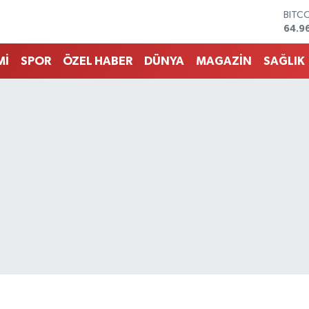
DOL
47,7
EUR
55,2
Mİ
SPOR
ÖZEL HABER
DÜNYA
MAGAZİN
SAĞLIK
STER
64,4
GRAM
6660
BİST
13.7
BITC
64.9