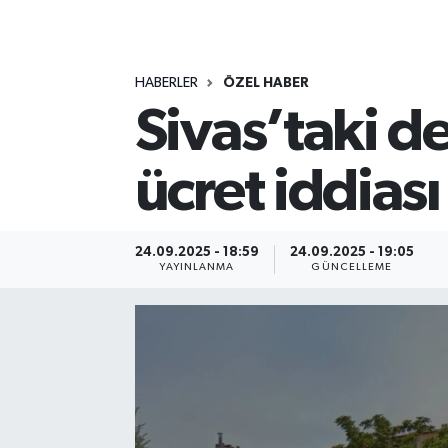
MAGAZİN
HABERLER
ÖZEL HABER
ÖZEL HABER
Sivas’taki d
RESMİ İLANLAR
ücret iddiası
SAĞLIK
SİYASET
24.09.2025 - 18:59
24.09.2025 - 19:05
YAYINLANMA
GÜNCELLEME
SOSYAL YARDIMLAR
SPONSORLU YAZI
SPOR
TEKNOLOJİ