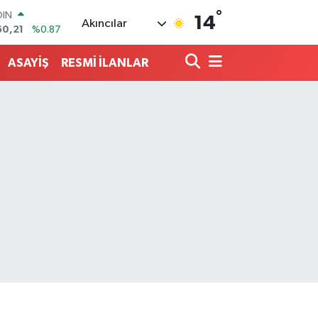
°
AR
14
Akıncılar
436
%0.18
O
510
%0.32
ASAYİŞ
RESMİ İLANLAR
LİN
811
%0.38
 ALTIN
.55
%0.03
100
79
%-14
OIN
60,21
%0.87