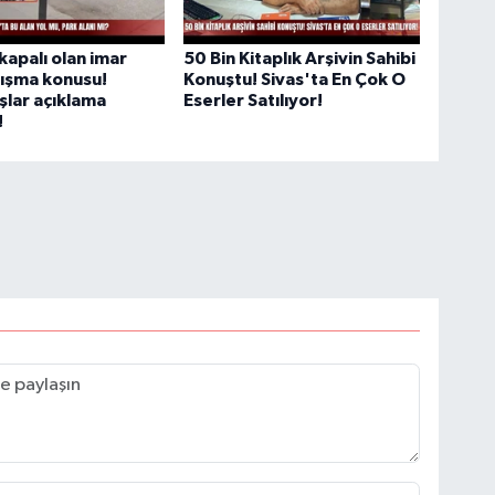
 kapalı olan imar
50 Bin Kitaplık Arşivin Sahibi
tışma konusu!
Konuştu! Sivas'ta En Çok O
lar açıklama
Eserler Satılıyor!
!