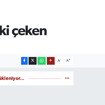
ki çeken
-
+
A
A
ükleniyor...