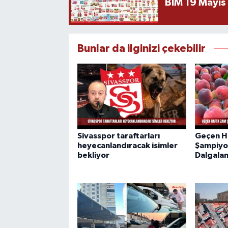
BİM 19 Mayıs
Bunlar da ilginizi çekebilir
Sivasspor taraftarları
Geçen H
heyecanlandıracak isimler
Şampiyo
bekliyor
Dalgalan