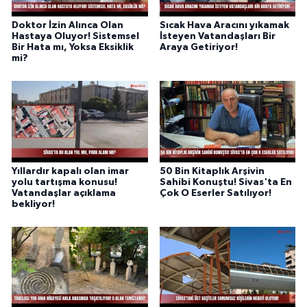
Doktor İzin Alınca Olan
Sıcak Hava Aracını yıkamak
Hastaya Oluyor! Sistemsel
İsteyen Vatandaşları Bir
Bir Hata mı, Yoksa Eksiklik
Araya Getiriyor!
mi?
Yıllardır kapalı olan imar
50 Bin Kitaplık Arşivin
yolu tartışma konusu!
Sahibi Konuştu! Sivas'ta En
Vatandaşlar açıklama
Çok O Eserler Satılıyor!
bekliyor!