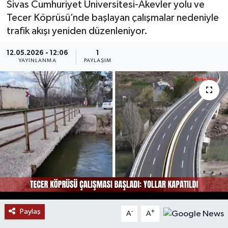
Sivas Cumhuriyet Üniversitesi-Akevler yolu ve
Tecer Köprüsü’nde başlayan çalışmalar nedeniyle
MAGAZİN
trafik akışı yeniden düzenleniyor.
ÖZEL HABER
12.05.2026 - 12:06
1
YAYINLANMA
PAYLAŞIM
RESMİ İLANLAR
SAĞLIK
SİYASET
SOSYAL YARDIMLAR
SPONSORLU YAZI
SPOR
Paylaş
-
+
A
A
TEKNOLOJİ