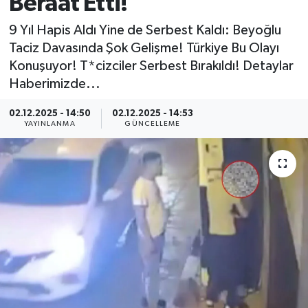
Beraat Etti!
MAGAZİN
9 Yıl Hapis Aldı Yine de Serbest Kaldı: Beyoğlu
Taciz Davasında Şok Gelişme! Türkiye Bu Olayı
ÖZEL HABER
Konuşuyor! T*cizciler Serbest Bırakıldı! Detaylar
Haberimizde...
RESMİ İLANLAR
02.12.2025 - 14:50
02.12.2025 - 14:53
YAYINLANMA
GÜNCELLEME
SAĞLIK
SİYASET
SOSYAL YARDIMLAR
SPONSORLU YAZI
SPOR
TEKNOLOJİ