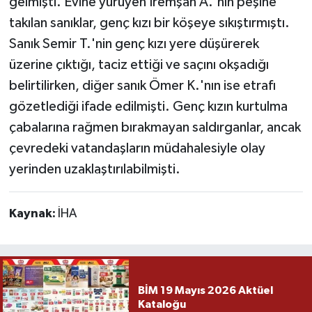
gelmişti. Evine yürüyen İremşan A.'nın peşine
takılan sanıklar, genç kızı bir köşeye sıkıştırmıştı.
Sanık Semir T.'nin genç kızı yere düşürerek
üzerine çıktığı, taciz ettiği ve saçını okşadığı
belirtilirken, diğer sanık Ömer K.'nın ise etrafı
gözetlediği ifade edilmişti. Genç kızın kurtulma
çabalarına rağmen bırakmayan saldırganlar, ancak
çevredeki vatandaşların müdahalesiyle olay
yerinden uzaklaştırılabilmişti.
Kaynak:
İHA
BİM 19 Mayıs 2026 Aktüel
Kataloğu