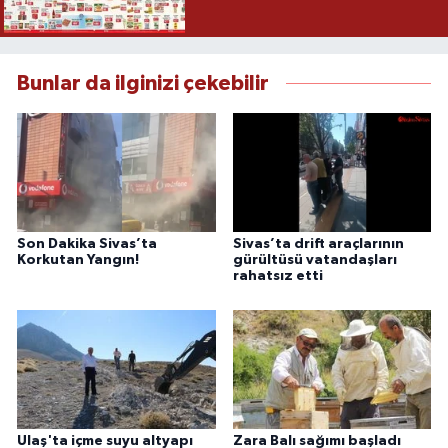
Bunlar da ilginizi çekebilir
Son Dakika Sivas’ta
Sivas’ta drift araçlarının
Korkutan Yangın!
gürültüsü vatandaşları
rahatsız etti
Ulaş'ta içme suyu altyapı
Zara Balı sağımı başladı