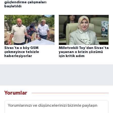
güçlendirme çalışmaları
başlatıldı
Sivas'ta o köy GSM
Milletvekili Toy’dan Sivas’ta
çekmeyince telsizle
yaşanan o krizin çözümü
haberleşiyorlar
için kritik adım
Yorumlar