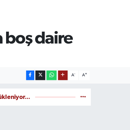
 boş daire
-
+
A
A
ükleniyor...