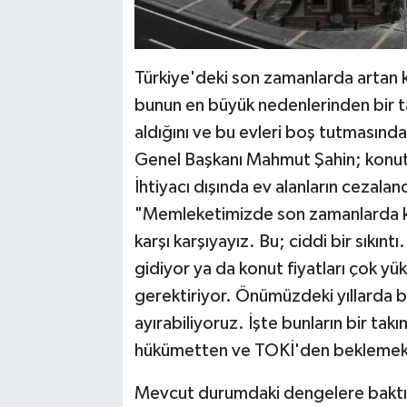
Türkiye'deki son zamanlarda artan kir
bunun en büyük nedenlerinden bir tan
aldığını ve bu evleri boş tutmasından
Genel Başkanı Mahmut Şahin; konut a
İhtiyacı dışında ev alanların cezala
"Memleketimizde son zamanlarda konu
karşı karşıyayız. Bu; ciddi bir sıkıntı
gidiyor ya da konut fiyatları çok yü
gerektiriyor. Önümüzdeki yıllarda 
ayırabiliyoruz. İşte bunların bir tak
hükümetten ve TOKİ'den beklemek 
Mevcut durumdaki dengelere baktığ