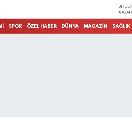
DOLA
47,74
EURO
55,25
Mİ
SPOR
ÖZEL HABER
DÜNYA
MAGAZİN
SAĞLIK
STERL
64,48
GRAM 
6660.
BİST1
13.77
BITCO
64.84