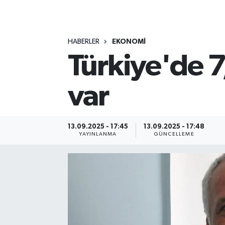
MAGAZİN
HABERLER
EKONOMİ
ÖZEL HABER
Türkiye'de 7
RESMİ İLANLAR
var
SAĞLIK
SİYASET
13.09.2025 - 17:45
13.09.2025 - 17:48
YAYINLANMA
GÜNCELLEME
SOSYAL YARDIMLAR
SPONSORLU YAZI
SPOR
TEKNOLOJİ