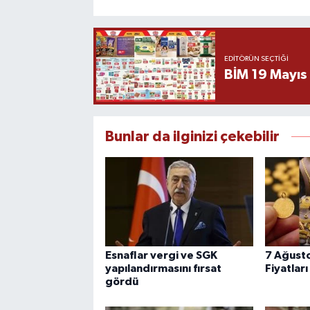
EDITÖRÜN SEÇTIĞI
BİM 19 Mayıs
Bunlar da ilginizi çekebilir
Esnaflar vergi ve SGK
7 Ağusto
yapılandırmasını fırsat
Fiyatları 
gördü