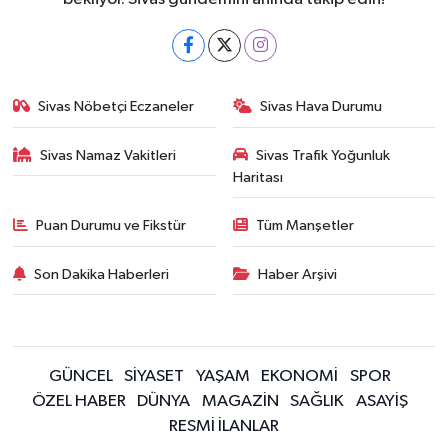
Sivas Nöbetçi Eczaneler
Sivas Hava Durumu
Sivas Namaz Vakitleri
Sivas Trafik Yoğunluk
Haritası
Puan Durumu ve Fikstür
Tüm Manşetler
Son Dakika Haberleri
Haber Arşivi
GÜNCEL
SİYASET
YAŞAM
EKONOMİ
SPOR
ÖZEL HABER
DÜNYA
MAGAZİN
SAĞLIK
ASAYİŞ
RESMİ İLANLAR