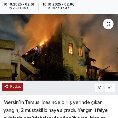
10.10.2025 - 02:01
10.10.2025 - 02:06
MAGAZİN
YAYINLANMA
GÜNCELLEME
ÖZEL HABER
RESMİ İLANLAR
SAĞLIK
SİYASET
SOSYAL YARDIMLAR
Paylaş
-
+
A
A
SPONSORLU YAZI
Mersin'in Tarsus ilçesinde bir iş yerinde çıkan
SPOR
yangın, 2 müstakil binaya sıçradı. Yangın itfaiye
TEKNOLOJİ