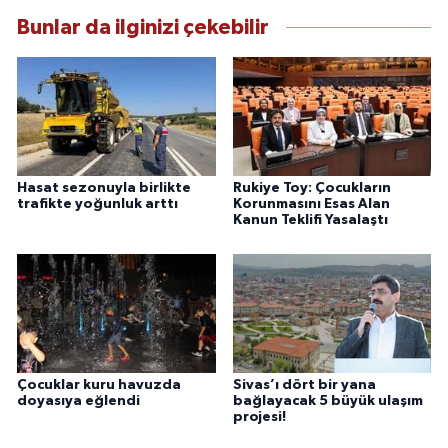
Bunlar da ilginizi çekebilir
Hasat sezonuyla birlikte
Rukiye Toy: Çocukların
trafikte yoğunluk arttı
Korunmasını Esas Alan
Kanun Teklifi Yasalaştı
Çocuklar kuru havuzda
Sivas’ı dört bir yana
doyasıya eğlendi
bağlayacak 5 büyük ulaşım
projesi!