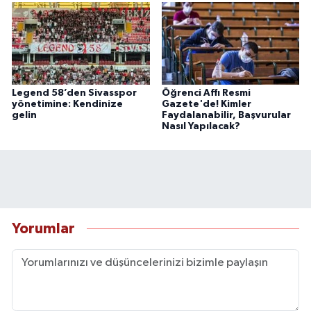
Legend 58’den Sivasspor
Öğrenci Affı Resmi
yönetimine: Kendinize
Gazete'de! Kimler
gelin
Faydalanabilir, Başvurular
Nasıl Yapılacak?
Yorumlar