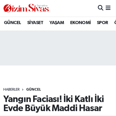
ARAMIZDAN AYRILANLAR
Sivas Nöbetçi Eczaneler
GÜNCEL
SİYASET
YAŞAM
EKONOMİ
SPOR
ASAYİŞ
Sivas Hava Durumu
DİĞER
Sivas Namaz Vakitleri
DÜNYA
Sivas Trafik Yoğunluk Haritası
EĞİTİM
Süper Lig Puan Durumu ve Fikstür
EKONOMİ
Tüm Manşetler
HABERLER
GÜNCEL
Yangın Faciası! İki Katlı İki
GÜNCEL
Son Dakika Haberleri
Evde Büyük Maddi Hasar
KÜLTÜR
Haber Arşivi