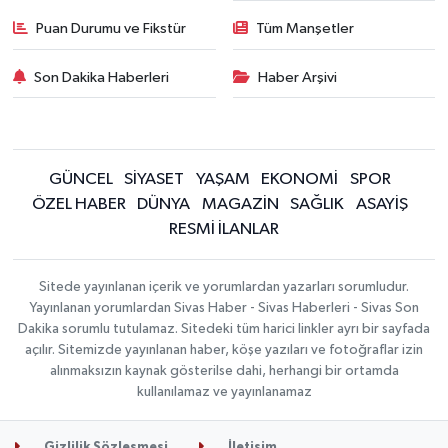
Puan Durumu ve Fikstür
Tüm Manşetler
Son Dakika Haberleri
Haber Arşivi
GÜNCEL
SİYASET
YAŞAM
EKONOMİ
SPOR
ÖZEL HABER
DÜNYA
MAGAZİN
SAĞLIK
ASAYİŞ
RESMİ İLANLAR
Sitede yayınlanan içerik ve yorumlardan yazarları sorumludur.
Yayınlanan yorumlardan Sivas Haber - Sivas Haberleri - Sivas Son
Dakika sorumlu tutulamaz. Sitedeki tüm harici linkler ayrı bir sayfada
açılır. Sitemizde yayınlanan haber, köşe yazıları ve fotoğraflar izin
alınmaksızın kaynak gösterilse dahi, herhangi bir ortamda
kullanılamaz ve yayınlanamaz
Gizlilik Sözleşmesi
İletişim