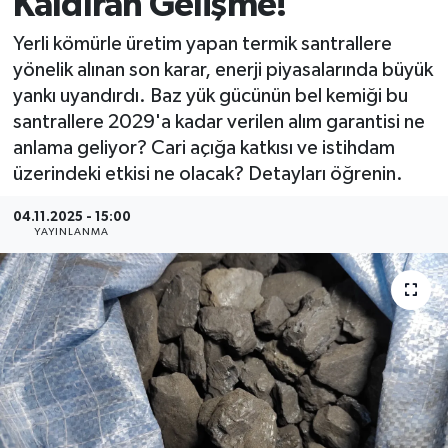
Kaldıran Gelişme!
MAGAZİN
Yerli kömürle üretim yapan termik santrallere
yönelik alınan son karar, enerji piyasalarında büyük
ÖZEL HABER
yankı uyandırdı. Baz yük gücünün bel kemiği bu
santrallere 2029'a kadar verilen alım garantisi ne
RESMİ İLANLAR
anlama geliyor? Cari açığa katkısı ve istihdam
üzerindeki etkisi ne olacak? Detayları öğrenin.
SAĞLIK
04.11.2025 - 15:00
YAYINLANMA
SİYASET
SOSYAL YARDIMLAR
SPONSORLU YAZI
SPOR
TEKNOLOJİ