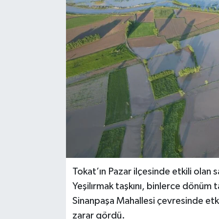
YAŞAM
Tokat’ın Pazar ilçesinde etkili ola
Yeşilırmak taşkını, binlerce dönüm tar
Sinanpaşa Mahallesi çevresinde etkil
zarar gördü.