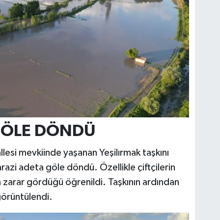
 GÖLE DÖNDÜ
llesi mevkiinde yaşanan Yeşilırmak taşkını
azi adeta göle döndü. Özellikle çiftçilerin
n zarar gördüğü öğrenildi. Taşkının ardından
örüntülendi.