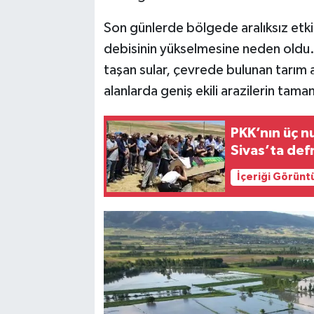
Son günlerde bölgede aralıksız etkis
debisinin yükselmesine neden oldu.
taşan sular, çevrede bulunan tarım ar
alanlarda geniş ekili arazilerin tama
PKK’nın üç n
Sivas’ta def
İçeriği Görünt