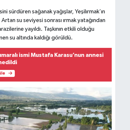
ini sürdüren sağanak yağışlar, Yeşilırmak’ın
 Artan su seviyesi sonrası ırmak yatağından
azilerine yayıldı. Taşkının etkili olduğu
men su altında kaldığı görüldü.
umaralı ismi Mustafa Karasu’nun annesi
nedildi
üle