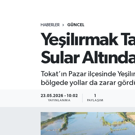
MAGAZİN
HABERLER
GÜNCEL
ÖZEL HABER
Yeşilırmak Ta
RESMİ İLANLAR
Sular Altınd
SAĞLIK
SİYASET
Tokat’ın Pazar ilçesinde Yeşil
bölgede yollar da zarar görd
SOSYAL YARDIMLAR
23.05.2026 - 10:02
1
YAYINLANMA
PAYLAŞIM
SPONSORLU YAZI
SPOR
TEKNOLOJİ