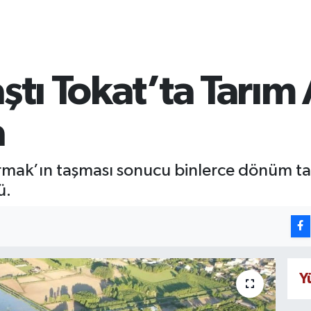
ştı Tokat’ta Tarım 
a
ırmak’ın taşması sonucu binlerce dönüm tarı
ü.
Y