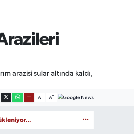
Arazileri
m arazisi sular altında kaldı,
-
+
A
A
ükleniyor...