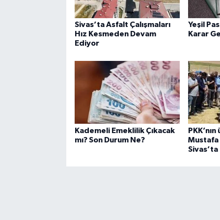
Sivas’ta Asfalt Çalışmaları
Yeşil Pa
Hız Kesmeden Devam
Karar Ge
Ediyor
Kademeli Emeklilik Çıkacak
PKK’nın 
mı? Son Durum Ne?
Mustafa 
Sivas’ta