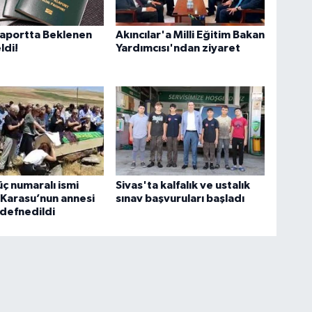
saportta Beklenen
Akıncılar'a Milli Eğitim Bakan
ldi!
Yardımcısı'ndan ziyaret
üç numaralı ismi
Sivas'ta kalfalık ve ustalık
Karasu’nun annesi
sınav başvuruları başladı
 defnedildi