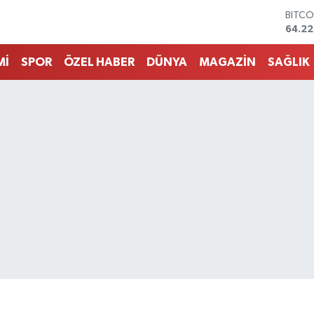
DOLA
47,71
EURO
55,03
Mİ
SPOR
ÖZEL HABER
DÜNYA
MAGAZİN
SAĞLIK
STERL
64,2
GRAM
6510.
BİST1
13.79
BITCO
64.22