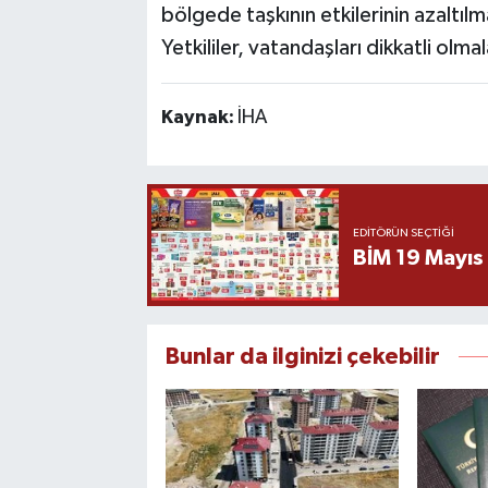
bölgede taşkının etkilerinin azaltılm
Yetkililer, vatandaşları dikkatli olm
Kaynak:
İHA
EDITÖRÜN SEÇTIĞI
BİM 19 Mayıs
Bunlar da ilginizi çekebilir