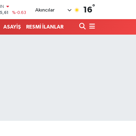
°
R
16
Akıncılar
43
%0.16
17
%-0.02
ASAYİŞ
RESMİ İLANLAR
İN
463
%0.07
 ALTIN
40
%0.45
00
9
%70
IN
5,61
%-0.63