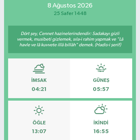
8 Ağustos 2026
MAGAZİN
25 Safer 1448
ÖZEL HABER
Dört şey, Cennet hazinelerindendir: Sadakayı gizli
vermek, musibeti gizlemek, sıla-i rahim yapmak ve "Lâ
RESMİ İLANLAR
havle ve lâ kuvvete illâ billâh" demek. (Hadis-i şerif)
SAĞLIK
SİYASET
İMSAK
GÜNEŞ
04:21
05:57
SOSYAL YARDIMLAR
SPONSORLU YAZI
SPOR
ÖĞLE
İKINDI
13:07
16:55
TEKNOLOJİ