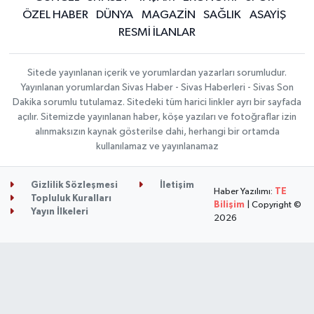
ÖZEL HABER
DÜNYA
MAGAZİN
SAĞLIK
ASAYİŞ
RESMİ İLANLAR
Sitede yayınlanan içerik ve yorumlardan yazarları sorumludur.
Yayınlanan yorumlardan Sivas Haber - Sivas Haberleri - Sivas Son
Dakika sorumlu tutulamaz. Sitedeki tüm harici linkler ayrı bir sayfada
açılır. Sitemizde yayınlanan haber, köşe yazıları ve fotoğraflar izin
alınmaksızın kaynak gösterilse dahi, herhangi bir ortamda
kullanılamaz ve yayınlanamaz
Gizlilik Sözleşmesi
İletişim
Haber Yazılımı:
TE
Topluluk Kuralları
Bilişim
| Copyright ©
Yayın İlkeleri
2026