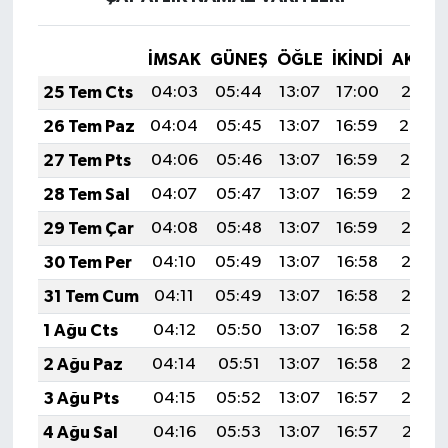
İMSAK
GÜNEŞ
ÖĞLE
İKINDI
AKŞA
25 Tem Cts
04:03
05:44
13:07
17:00
20:21
26 Tem Paz
04:04
05:45
13:07
16:59
20:20
27 Tem Pts
04:06
05:46
13:07
16:59
20:19
28 Tem Sal
04:07
05:47
13:07
16:59
20:18
29 Tem Çar
04:08
05:48
13:07
16:59
20:17
30 Tem Per
04:10
05:49
13:07
16:58
20:16
31 Tem Cum
04:11
05:49
13:07
16:58
20:15
1 Ağu Cts
04:12
05:50
13:07
16:58
20:14
2 Ağu Paz
04:14
05:51
13:07
16:58
20:13
3 Ağu Pts
04:15
05:52
13:07
16:57
20:12
4 Ağu Sal
04:16
05:53
13:07
16:57
20:11