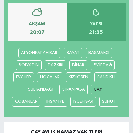
YAŞAM
AKŞAM
YATSI
20:07
21:35
AFYONKARAHİSAR
BAYAT
BAŞMAKÇI
BOLVADİN
DAZKIRI
DİNAR
EMİRDAĞ
EVCİLER
HOCALAR
KIZILÖREN
SANDIKLI
SULTANDAĞI
SİNANPAŞA
ÇAY
ÇOBANLAR
İHSANİYE
İSCEHİSAR
ŞUHUT
ÇAY AYLIK NAMAZ VAKITLERI