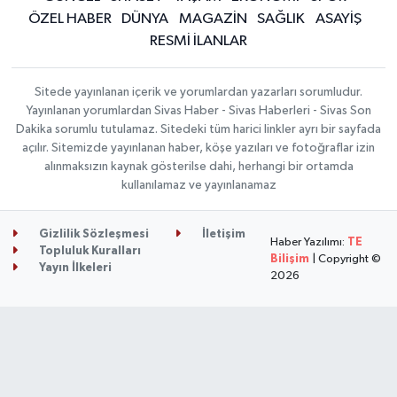
ÖZEL HABER
DÜNYA
MAGAZİN
SAĞLIK
ASAYİŞ
RESMİ İLANLAR
Sitede yayınlanan içerik ve yorumlardan yazarları sorumludur.
Yayınlanan yorumlardan Sivas Haber - Sivas Haberleri - Sivas Son
Dakika sorumlu tutulamaz. Sitedeki tüm harici linkler ayrı bir sayfada
açılır. Sitemizde yayınlanan haber, köşe yazıları ve fotoğraflar izin
alınmaksızın kaynak gösterilse dahi, herhangi bir ortamda
kullanılamaz ve yayınlanamaz
Gizlilik Sözleşmesi
İletişim
Haber Yazılımı:
TE
Topluluk Kuralları
Bilişim
| Copyright ©
Yayın İlkeleri
2026