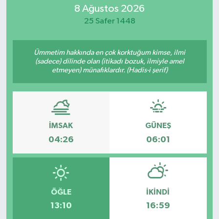
8 Ağustos 2026
MAGAZİN
25 Safer 1448
ÖZEL HABER
Ümmetim hakkında en çok korktuğum kimse, ilmi
(sadece) dilinde olan (itikadı bozuk, ilmiyle amel
RESMİ İLANLAR
etmeyen) münafıklardır. (Hadis-i şerif)
SAĞLIK
SİYASET
İMSAK
GÜNEŞ
04:26
06:01
SOSYAL YARDIMLAR
SPONSORLU YAZI
SPOR
ÖĞLE
İKINDI
13:10
16:59
TEKNOLOJİ