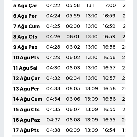
5 Ağu Çar
04:22
05:58
13:11
17:00
20:13
6 Ağu Per
04:24
05:59
13:10
16:59
20:12
7 Ağu Cum
04:25
06:00
13:10
16:59
20:11
8 Ağu Cts
04:26
06:01
13:10
16:59
20:10
9 Ağu Paz
04:28
06:02
13:10
16:58
20:09
10 Ağu Pts
04:29
06:02
13:10
16:58
20:07
11 Ağu Sal
04:30
06:03
13:10
16:57
20:06
12 Ağu Çar
04:32
06:04
13:10
16:57
20:05
13 Ağu Per
04:33
06:05
13:09
16:56
20:04
14 Ağu Cum
04:34
06:06
13:09
16:56
20:02
15 Ağu Cts
04:35
06:07
13:09
16:55
20:01
16 Ağu Paz
04:37
06:08
13:09
16:55
20:00
17 Ağu Pts
04:38
06:09
13:09
16:54
19:59