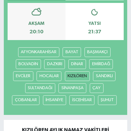
YAŞAM
AKŞAM
YATSI
20:10
21:37
AFYONKARAHİSAR
BAYAT
BAŞMAKÇI
BOLVADİN
DAZKIRI
DİNAR
EMİRDAĞ
EVCİLER
HOCALAR
KIZILÖREN
SANDIKLI
SULTANDAĞI
SİNANPAŞA
ÇAY
ÇOBANLAR
İHSANİYE
İSCEHİSAR
ŞUHUT
KIZILÖREN AYLIK NAMAZ VAKITLERI