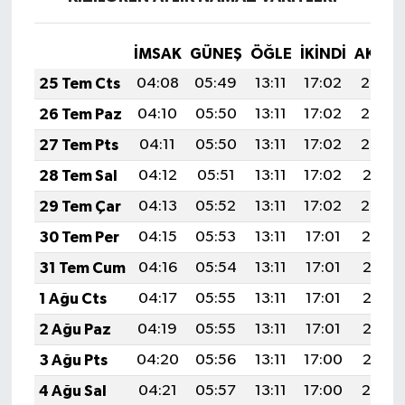
İMSAK
GÜNEŞ
ÖĞLE
İKINDI
AKŞA
25 Tem Cts
04:08
05:49
13:11
17:02
20:23
26 Tem Paz
04:10
05:50
13:11
17:02
20:22
27 Tem Pts
04:11
05:50
13:11
17:02
20:22
28 Tem Sal
04:12
05:51
13:11
17:02
20:21
29 Tem Çar
04:13
05:52
13:11
17:02
20:20
30 Tem Per
04:15
05:53
13:11
17:01
20:19
31 Tem Cum
04:16
05:54
13:11
17:01
20:18
1 Ağu Cts
04:17
05:55
13:11
17:01
20:17
2 Ağu Paz
04:19
05:55
13:11
17:01
20:16
3 Ağu Pts
04:20
05:56
13:11
17:00
20:15
4 Ağu Sal
04:21
05:57
13:11
17:00
20:14