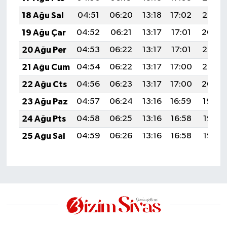
18 Ağu Sal
04:51
06:20
13:18
17:02
20:06
19 Ağu Çar
04:52
06:21
13:17
17:01
20:04
20 Ağu Per
04:53
06:22
13:17
17:01
20:03
21 Ağu Cum
04:54
06:22
13:17
17:00
20:02
22 Ağu Cts
04:56
06:23
13:17
17:00
20:00
23 Ağu Paz
04:57
06:24
13:16
16:59
19:59
24 Ağu Pts
04:58
06:25
13:16
16:58
19:57
25 Ağu Sal
04:59
06:26
13:16
16:58
19:56