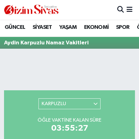
ARAMIZDAN AYRILANLAR
Sivas Nöbetçi Eczaneler
GÜNCEL
SİYASET
YAŞAM
EKONOMİ
SPOR
ASAYİŞ
Sivas Hava Durumu
Aydin Karpuzlu Namaz Vakitleri
DİĞER
Sivas Namaz Vakitleri
DÜNYA
Sivas Trafik Yoğunluk Haritası
EĞİTİM
Süper Lig Puan Durumu ve Fikstür
EKONOMİ
Tüm Manşetler
KARPUZLU
GÜNCEL
Son Dakika Haberleri
ÖĞLE VAKTINE KALAN SÜRE
03:55:27
KÜLTÜR
Haber Arşivi