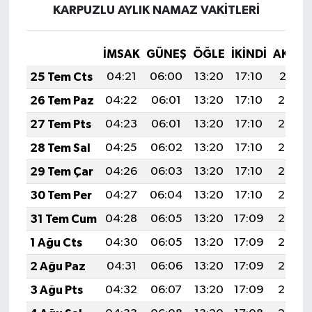
KARPUZLU AYLIK NAMAZ VAKITLERI
İMSAK
GÜNEŞ
ÖĞLE
İKINDI
AKŞA
25 Tem Cts
04:21
06:00
13:20
17:10
20:31
26 Tem Paz
04:22
06:01
13:20
17:10
20:30
27 Tem Pts
04:23
06:01
13:20
17:10
20:29
28 Tem Sal
04:25
06:02
13:20
17:10
20:28
29 Tem Çar
04:26
06:03
13:20
17:10
20:28
30 Tem Per
04:27
06:04
13:20
17:10
20:27
31 Tem Cum
04:28
06:05
13:20
17:09
20:26
1 Ağu Cts
04:30
06:05
13:20
17:09
20:25
2 Ağu Paz
04:31
06:06
13:20
17:09
20:24
3 Ağu Pts
04:32
06:07
13:20
17:09
20:23