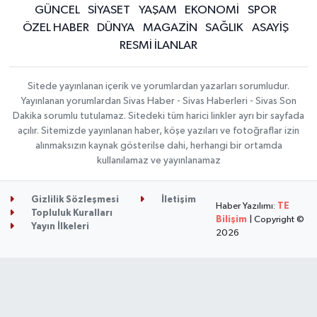
GÜNCEL
SİYASET
YAŞAM
EKONOMİ
SPOR
ÖZEL HABER
DÜNYA
MAGAZİN
SAĞLIK
ASAYİŞ
RESMİ İLANLAR
Sitede yayınlanan içerik ve yorumlardan yazarları sorumludur.
Yayınlanan yorumlardan Sivas Haber - Sivas Haberleri - Sivas Son
Dakika sorumlu tutulamaz. Sitedeki tüm harici linkler ayrı bir sayfada
açılır. Sitemizde yayınlanan haber, köşe yazıları ve fotoğraflar izin
alınmaksızın kaynak gösterilse dahi, herhangi bir ortamda
kullanılamaz ve yayınlanamaz
Gizlilik Sözleşmesi
İletişim
Haber Yazılımı:
TE
Topluluk Kuralları
Bilişim
| Copyright ©
Yayın İlkeleri
2026