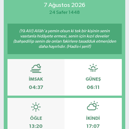
7 Ağustos 2026
MAGAZİN
24 Safer 1448
ÖZEL HABER
(Yâ Ali!) Allâh'a yemin olsun ki tek bir kişinin senin
vasıtanla hidâyete ermesi, senin için kızıl develer
RESMİ İLANLAR
(bahşedilip senin de onları fakirlere tasadduk etmen)den
daha hayırlıdır. (Hadis-i şerif)
SAĞLIK
SİYASET
İMSAK
GÜNEŞ
SOSYAL YARDIMLAR
04:37
06:11
SPONSORLU YAZI
SPOR
ÖĞLE
İKINDI
13:20
17:07
TEKNOLOJİ