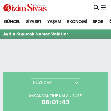
ARAMIZDAN AYRILANLAR
Sivas Nöbetçi Eczaneler
GÜNCEL
SİYASET
YAŞAM
EKONOMİ
SPOR
ASAYİŞ
Sivas Hava Durumu
Aydin Kuyucak Namaz Vakitleri
DİĞER
Sivas Namaz Vakitleri
DÜNYA
Sivas Trafik Yoğunluk Haritası
EĞİTİM
Süper Lig Puan Durumu ve Fikstür
EKONOMİ
Tüm Manşetler
KUYUCAK
GÜNCEL
Son Dakika Haberleri
İMSAK VAKTINE KALAN SÜRE
06:01:43
KÜLTÜR
Haber Arşivi