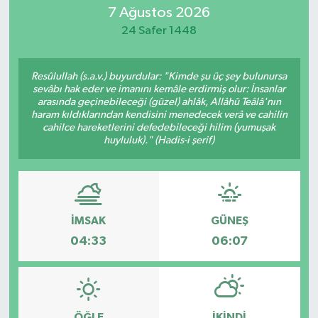
7 Ağustos 2026
MAGAZİN
24 Safer 1448
ÖZEL HABER
Resûlullah (s.a.v.) buyurdular: "Kimde şu üç şey bulunursa
sevâbı hak eder ve imanını kemâle erdirmiş olur: İnsanlar
RESMİ İLANLAR
arasında geçinebileceği (güzel) ahlâk, Allâhü Teâlâ'nın
haram kıldıklarından kendisini menedecek verâ ve cahilin
cahilce hareketlerini defedebileceği hilim (yumuşak
SAĞLIK
huyluluk)." (Hadis-i şerif)
SİYASET
SOSYAL YARDIMLAR
İMSAK
GÜNEŞ
04:33
06:07
SPONSORLU YAZI
SPOR
TEKNOLOJİ
ÖĞLE
İKINDI