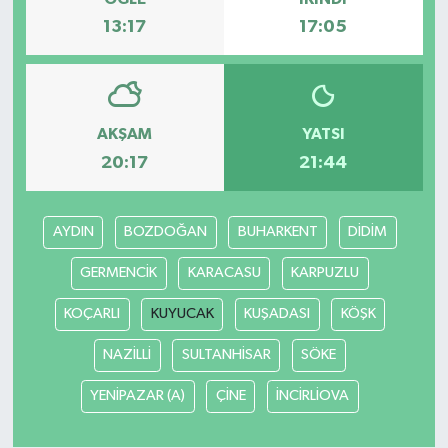
13:17
17:05
YAŞAM
AKŞAM
YATSI
20:17
21:44
AYDIN
BOZDOĞAN
BUHARKENT
DİDİM
GERMENCİK
KARACASU
KARPUZLU
KOÇARLI
KUYUCAK
KUŞADASI
KÖŞK
NAZİLLİ
SULTANHİSAR
SÖKE
YENİPAZAR (A)
ÇİNE
İNCİRLİOVA