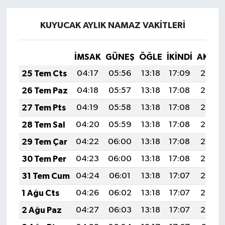
KUYUCAK AYLIK NAMAZ VAKITLERI
İMSAK
GÜNEŞ
ÖĞLE
İKINDI
AKŞA
25 Tem Cts
04:17
05:56
13:18
17:09
20:29
26 Tem Paz
04:18
05:57
13:18
17:08
20:28
27 Tem Pts
04:19
05:58
13:18
17:08
20:28
28 Tem Sal
04:20
05:59
13:18
17:08
20:27
29 Tem Çar
04:22
06:00
13:18
17:08
20:26
30 Tem Per
04:23
06:00
13:18
17:08
20:25
31 Tem Cum
04:24
06:01
13:18
17:07
20:24
1 Ağu Cts
04:26
06:02
13:18
17:07
20:23
2 Ağu Paz
04:27
06:03
13:18
17:07
20:22