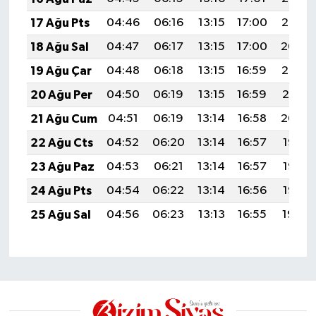
17 Ağu Pts
04:46
06:16
13:15
17:00
20:05
18 Ağu Sal
04:47
06:17
13:15
17:00
20:04
19 Ağu Çar
04:48
06:18
13:15
16:59
20:02
20 Ağu Per
04:50
06:19
13:15
16:59
20:01
21 Ağu Cum
04:51
06:19
13:14
16:58
20:00
22 Ağu Cts
04:52
06:20
13:14
16:57
19:58
23 Ağu Paz
04:53
06:21
13:14
16:57
19:57
24 Ağu Pts
04:54
06:22
13:14
16:56
19:55
25 Ağu Sal
04:56
06:23
13:13
16:55
19:54