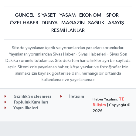
GÜNCEL
SİYASET
YAŞAM
EKONOMİ
SPOR
ÖZEL HABER
DÜNYA
MAGAZİN
SAĞLIK
ASAYİŞ
RESMİ İLANLAR
Sitede yayınlanan içerik ve yorumlardan yazarları sorumludur.
Yayınlanan yorumlardan Sivas Haber - Sivas Haberleri - Sivas Son
Dakika sorumlu tutulamaz. Sitedeki tüm harici linkler ayrı bir sayfada
açılır. Sitemizde yayınlanan haber, köşe yazıları ve fotoğraflar izin
alınmaksızın kaynak gösterilse dahi, herhangi bir ortamda
kullanılamaz ve yayınlanamaz
Gizlilik Sözleşmesi
İletişim
Haber Yazılımı:
TE
Topluluk Kuralları
Bilişim
| Copyright ©
Yayın İlkeleri
2026