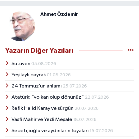
Ahmet Özdemir
Yazarın Diğer Yazıları
Sutüven
05.08.2026
Yeşilaylı bayrak
01.08.2026
24 Temmuz’un anlamı
25.07.2026
Atatürk: “volkan olup dönünüz”
22.07.2026
Refik Halid Karay ve sürgün
20.07.2026
Vasfi Mahir ve Yedi Meşale
18.07.2026
Sepetçioğlu ve aydınların foyaları
15.07.2026