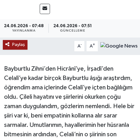
MAGAZİN
24.06.2026 - 07:48
24.06.2026 - 07:51
ÖZEL HABER
YAYINLANMA
GÜNCELLEME
RESMİ İLANLAR
Paylaş
-
+
A
A
SAĞLIK
Bayburtlu Zihni’den Hicrânî’ye, İrşadî’den
SİYASET
Celalî’ye kadar birçok Bayburtlu âşığı araştırdım,
öğrendim ama içlerinde Celalî’ye içten bağlılığım
SOSYAL YARDIMLAR
oldu. Çileli hayatını ve şiirlerini okurken çoğu
zaman duygulandım, gözlerim nemlendi. Hele bir
SPONSORLU YAZI
şiiri var ki, beni empatinin kollarına alır sarar
SPOR
sarmalar. Umutlarımın, hayallerimin her hüsranla
bitmesinin ardından, Celali’nin o şiirinin son
TEKNOLOJİ