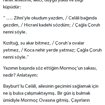
rahat anlatımlı, akıcı, duygu yüklü ve bilgi
küpüdür:
“ .... Zihni’yle okudum yazdım, / Celâli bağında
gezdim, / Hicranî kadehi sözdüm; / Çağla Çoruh
nenni söyle.
Kızıltuğ, su akar bitmez, / Çoruh’a ovalar
yetmez, / Koca nehir yerde yatmaz; Çağla Çoruh
nenni söyle.”
Yazımın başında söz ettiğim Mormoç’un sakası,
nedir? Anlatayım:
Bayburt’lu Celâlî, ailesinin geçimini sağlamak için
ne iş bulsa çalışmaktaymış. Bir gün iş bulmak
ümidiyle Mormoç Ovasına gitmiş. Çayırların