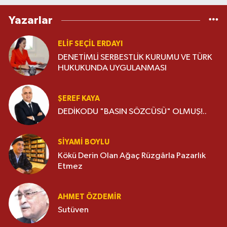
Yazarlar
ELIF SEÇIL ERDAYI
DENETİMLİ SERBESTLİK KURUMU VE TÜRK
HUKUKUNDA UYGULANMASI
ŞEREF KAYA
DEDİKODU "BASIN SÖZCÜSÜ" OLMUŞ!..
SIYAMI BOYLU
Kökü Derin Olan Ağaç Rüzgârla Pazarlık
Etmez
AHMET ÖZDEMIR
Sutüven