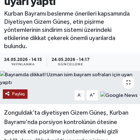
uyarı yaptı
MAGAZİN
Kurban Bayramı beslenme önerileri kapsamında
Diyetisyen Gizem Güneş, etin pişirme
ÖZEL HABER
yöntemlerinin sindirim sistemi üzerindeki
etkilerine dikkat çekerek önemli uyarılarda
RESMİ İLANLAR
bulundu.
SAĞLIK
24.05.2026 - 14:15
24.05.2026 - 14:17
YAYINLANMA
GÜNCELLEME
SİYASET
SOSYAL YARDIMLAR
Paylaş
-
+
A
A
SPONSORLU YAZI
Zonguldak'ta diyetisyen Gizem Güneş, Kurban
Bayramı'nda porsiyon kontrolünün ötesine
SPOR
geçerek etin pişirilme yöntemlerindeki gizli
TEKNOLOJİ