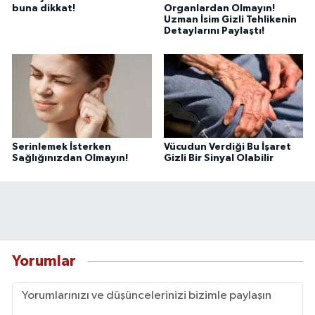
buna dikkat!
Organlardan Olmayın!
Uzman İsim Gizli Tehlikenin
Detaylarını Paylaştı!
Serinlemek İsterken
Vücudun Verdiği Bu İşaret
Sağlığınızdan Olmayın!
Gizli Bir Sinyal Olabilir
Yorumlar