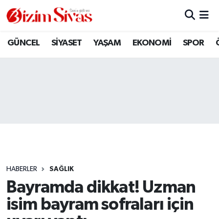
ARAMIZDAN AYRILANLAR
Sivas Nöbetçi Eczaneler
GÜNCEL
SİYASET
YAŞAM
EKONOMİ
SPOR
ASAYİŞ
Sivas Hava Durumu
DİĞER
Sivas Namaz Vakitleri
DÜNYA
Sivas Trafik Yoğunluk Haritası
EĞİTİM
Süper Lig Puan Durumu ve Fikstür
EKONOMİ
Tüm Manşetler
HABERLER
SAĞLIK
Bayramda dikkat! Uzman
GÜNCEL
Son Dakika Haberleri
isim bayram sofraları için
KÜLTÜR
Haber Arşivi