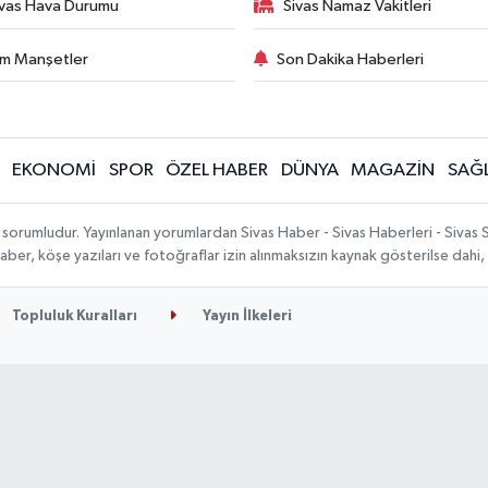
ivas Hava Durumu
Sivas Namaz Vakitleri
m Manşetler
Son Dakika Haberleri
EKONOMİ
SPOR
ÖZEL HABER
DÜNYA
MAGAZİN
SAĞL
 sorumludur. Yayınlanan yorumlardan Sivas Haber - Sivas Haberleri - Sivas
n haber, köşe yazıları ve fotoğraflar izin alınmaksızın kaynak gösterilse da
Topluluk Kuralları
Yayın İlkeleri