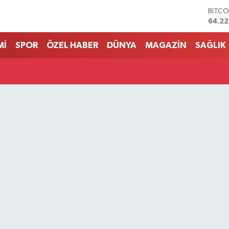
BITCO
64.22
DOLA
47,71
Mİ
SPOR
ÖZEL HABER
DÜNYA
MAGAZİN
SAĞLIK
EURO
55,03
STERL
64,2
GRAM
6574.
BİST1
13.79