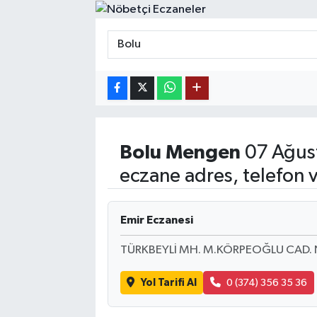
MAGAZİN
ÖZEL HABER
RESMİ İLANLAR
SAĞLIK
Bolu
Mengen
07 Ağus
SİYASET
eczane adres, telefon 
SOSYAL YARDIMLAR
Emir Eczanesi
SPONSORLU YAZI
TÜRKBEYLİ MH. M.KÖRPEOĞLU CAD.
SPOR
Yol Tarifi Al
0 (374) 356 35 36
TEKNOLOJİ