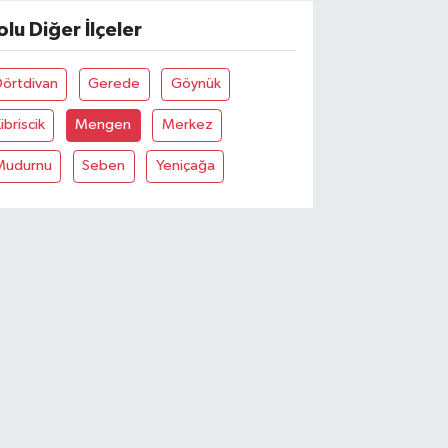
olu Diğer İlçeler
Dörtdivan
Gerede
Göynük
ibriscik
Mengen
Merkez
Mudurnu
Seben
Yeniçağa