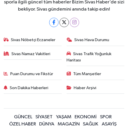
sporla ilgili güncel tüm haberler Bizim Sivas Haber’de sizi
bekliyor. Sivas gündemini anında takip edin!
Sivas Nöbetçi Eczaneler
Sivas Hava Durumu
Sivas Namaz Vakitleri
Sivas Trafik Yoğunluk
Haritası
Puan Durumu ve Fikstür
Tüm Manşetler
Son Dakika Haberleri
Haber Arşivi
GÜNCEL
SİYASET
YAŞAM
EKONOMİ
SPOR
ÖZEL HABER
DÜNYA
MAGAZİN
SAĞLIK
ASAYİŞ