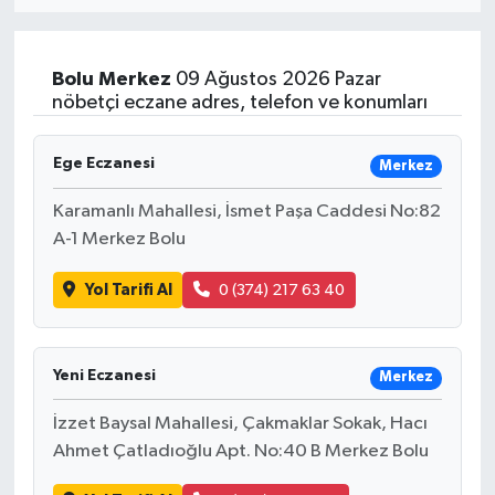
MAGAZİN
Bolu
Merkez
09 Ağustos 2026 Pazar
ÖZEL HABER
nöbetçi eczane adres, telefon ve konumları
RESMİ İLANLAR
Ege Eczanesi
Merkez
SAĞLIK
Karamanlı Mahallesi, İsmet Paşa Caddesi No:82
A-1 Merkez Bolu
SİYASET
Yol Tarifi Al
0 (374) 217 63 40
SOSYAL YARDIMLAR
Yeni Eczanesi
SPONSORLU YAZI
Merkez
İzzet Baysal Mahallesi, Çakmaklar Sokak, Hacı
SPOR
Ahmet Çatladıoğlu Apt. No:40 B Merkez Bolu
TEKNOLOJİ