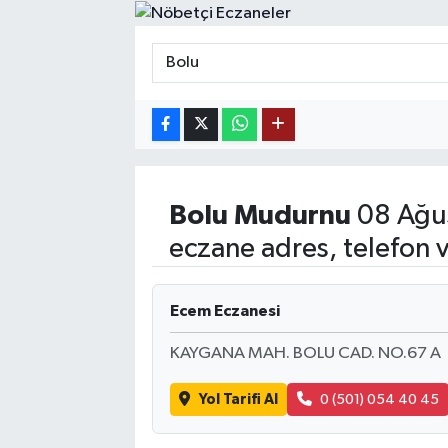
MAGAZİN
ÖZEL HABER
RESMİ İLANLAR
SAĞLIK
Bolu
Mudurnu
08 Ağus
SİYASET
eczane adres, telefon 
SOSYAL YARDIMLAR
Ecem Eczanesi
SPONSORLU YAZI
KAYGANA MAH. BOLU CAD. NO.67 A
SPOR
Yol Tarifi Al
0 (501) 054 40 45
TEKNOLOJİ