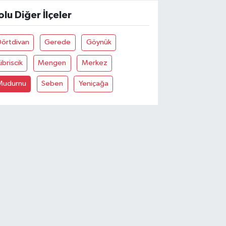
olu Diğer İlçeler
Dörtdivan
Gerede
Göynük
ibriscik
Mengen
Merkez
Mudurnu
Seben
Yeniçağa