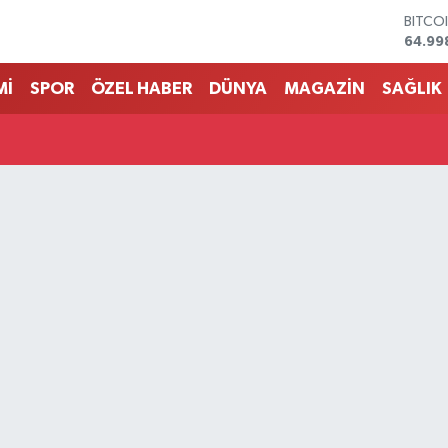
BITCO
64.99
DOLA
47,74
Mİ
SPOR
ÖZEL HABER
DÜNYA
MAGAZİN
SAĞLIK
EURO
55,25
STERL
64,48
GRAM 
6660.
BİST1
13.77