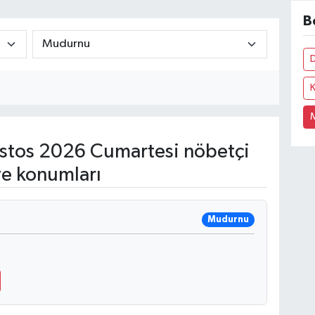
B
K
tos 2026 Cumartesi nöbetçi
ve konumları
Mudurnu