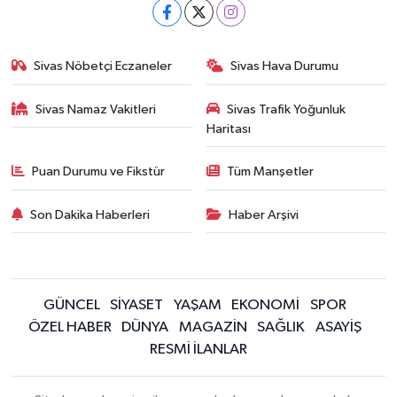
Sivas Nöbetçi Eczaneler
Sivas Hava Durumu
Sivas Namaz Vakitleri
Sivas Trafik Yoğunluk
Haritası
Puan Durumu ve Fikstür
Tüm Manşetler
Son Dakika Haberleri
Haber Arşivi
GÜNCEL
SİYASET
YAŞAM
EKONOMİ
SPOR
ÖZEL HABER
DÜNYA
MAGAZİN
SAĞLIK
ASAYİŞ
RESMİ İLANLAR