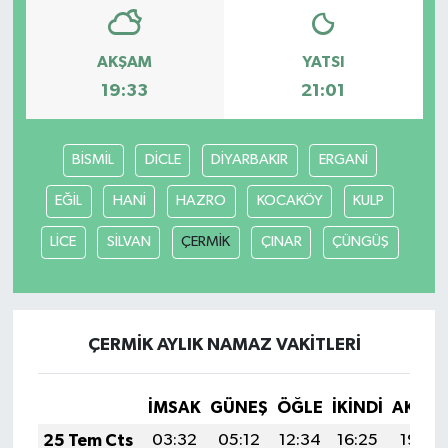
YAŞAM
AKŞAM
YATSI
19:33
21:01
BİSMİL
DİCLE
DİYARBAKIR
ERGANİ
EĞİL
HANİ
HAZRO
KOCAKÖY
KULP
LİCE
SİLVAN
ÇERMİK
ÇINAR
ÇÜNGÜŞ
ÇERMİK AYLIK NAMAZ VAKITLERI
İMSAK
GÜNEŞ
ÖĞLE
İKINDI
AKŞA
25 Tem Cts
03:32
05:12
12:34
16:25
19:46