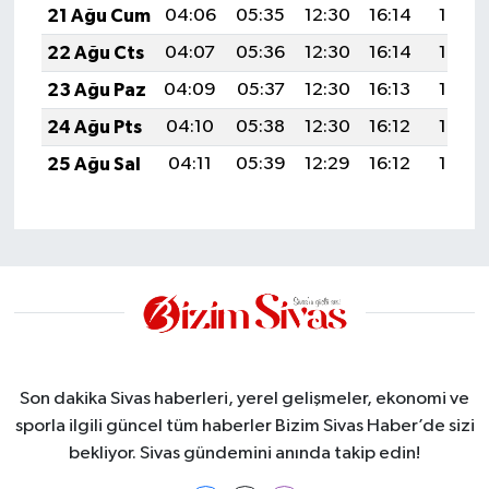
21 Ağu Cum
04:06
05:35
12:30
16:14
19:16
22 Ağu Cts
04:07
05:36
12:30
16:14
19:15
23 Ağu Paz
04:09
05:37
12:30
16:13
19:13
24 Ağu Pts
04:10
05:38
12:30
16:12
19:12
25 Ağu Sal
04:11
05:39
12:29
16:12
19:10
Son dakika Sivas haberleri, yerel gelişmeler, ekonomi ve
sporla ilgili güncel tüm haberler Bizim Sivas Haber’de sizi
bekliyor. Sivas gündemini anında takip edin!