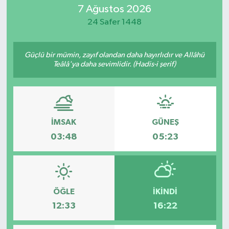
7 Ağustos 2026
MAGAZİN
24 Safer 1448
ÖZEL HABER
Güçlü bir mümin, zayıf olandan daha hayırlıdır ve Allâhü
Teâlâ'ya daha sevimlidir. (Hadis-i şerif)
RESMİ İLANLAR
SAĞLIK
SİYASET
İMSAK
GÜNEŞ
03:48
05:23
SOSYAL YARDIMLAR
SPONSORLU YAZI
ÖĞLE
İKINDI
SPOR
12:33
16:22
TEKNOLOJİ