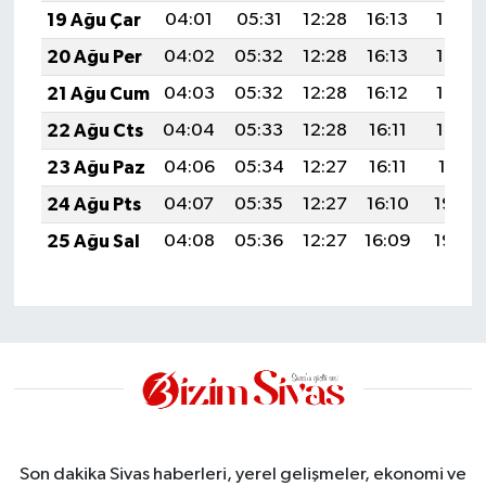
19 Ağu Çar
04:01
05:31
12:28
16:13
19:16
20 Ağu Per
04:02
05:32
12:28
16:13
19:15
21 Ağu Cum
04:03
05:32
12:28
16:12
19:14
22 Ağu Cts
04:04
05:33
12:28
16:11
19:12
23 Ağu Paz
04:06
05:34
12:27
16:11
19:11
24 Ağu Pts
04:07
05:35
12:27
16:10
19:09
25 Ağu Sal
04:08
05:36
12:27
16:09
19:08
Son dakika Sivas haberleri, yerel gelişmeler, ekonomi ve