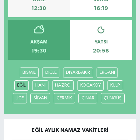
12:30
16:19
YAŞAM
AKŞAM
YATSI
19:30
20:58
BİSMİL
DİCLE
DİYARBAKIR
ERGANİ
EĞİL
HANİ
HAZRO
KOCAKÖY
KULP
LİCE
SİLVAN
ÇERMİK
ÇINAR
ÇÜNGÜŞ
EĞİL AYLIK NAMAZ VAKITLERI