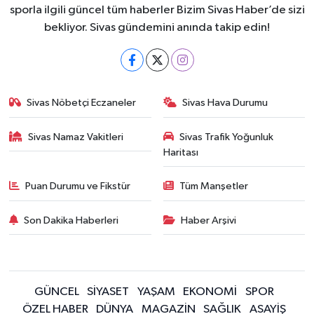
sporla ilgili güncel tüm haberler Bizim Sivas Haber’de sizi
bekliyor. Sivas gündemini anında takip edin!
Sivas Nöbetçi Eczaneler
Sivas Hava Durumu
Sivas Namaz Vakitleri
Sivas Trafik Yoğunluk
Haritası
Puan Durumu ve Fikstür
Tüm Manşetler
Son Dakika Haberleri
Haber Arşivi
GÜNCEL
SİYASET
YAŞAM
EKONOMİ
SPOR
ÖZEL HABER
DÜNYA
MAGAZİN
SAĞLIK
ASAYİŞ