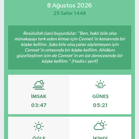
8 Ağustos 2026
MAGAZİN
25 Safer 1448
ÖZEL HABER
Resûlullah (sav) buyurdular: "Ben, haklı bile olsa
münakaşayı terk eden kimse için Cennet'in kenarında bir
RESMİ İLANLAR
köşke kefilim. Şaka bile olsa yalan söylemeyen için
Cennet'in ortasında bir köşke kefilim. Ahlâkını
güzelleştiren için de Cennet'in en üst derecesinde bir
SAĞLIK
köşke kefilim." (Hadis-i şerif)
SİYASET
SOSYAL YARDIMLAR
İMSAK
GÜNEŞ
03:47
05:21
SPONSORLU YAZI
SPOR
TEKNOLOJİ
ÖĞLE
İKINDI