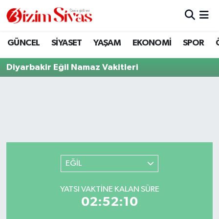
ARAMIZDAN AYRILANLAR
Sivas Nöbetçi Eczaneler
GÜNCEL
SİYASET
YAŞAM
EKONOMİ
SPOR
ASAYİŞ
Sivas Hava Durumu
Diyarbakir Eğil Namaz Vakitleri
DİĞER
Sivas Namaz Vakitleri
DÜNYA
Sivas Trafik Yoğunluk Haritası
EĞİTİM
Süper Lig Puan Durumu ve Fikstür
EKONOMİ
Tüm Manşetler
EĞİL
GÜNCEL
Son Dakika Haberleri
YATSI VAKTINE KALAN SÜRE
02:52:10
KÜLTÜR
Haber Arşivi