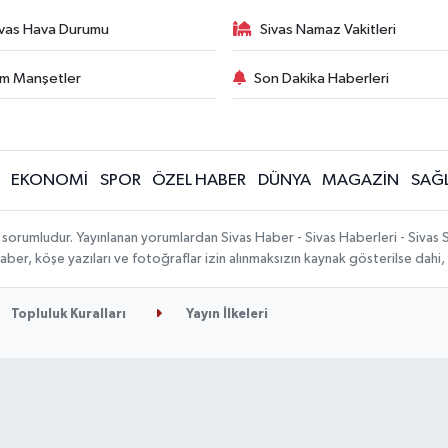
ivas Hava Durumu
Sivas Namaz Vakitleri
m Manşetler
Son Dakika Haberleri
EKONOMİ
SPOR
ÖZEL HABER
DÜNYA
MAGAZİN
SAĞL
 sorumludur. Yayınlanan yorumlardan Sivas Haber - Sivas Haberleri - Sivas
n haber, köşe yazıları ve fotoğraflar izin alınmaksızın kaynak gösterilse da
Topluluk Kuralları
Yayın İlkeleri