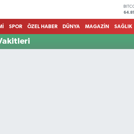
64.8
DOL
47,7
EUR
55,2
Mİ
SPOR
ÖZEL HABER
DÜNYA
MAGAZİN
SAĞLIK
STER
64,4
akitleri
GRAM
6660
BİST
13.7