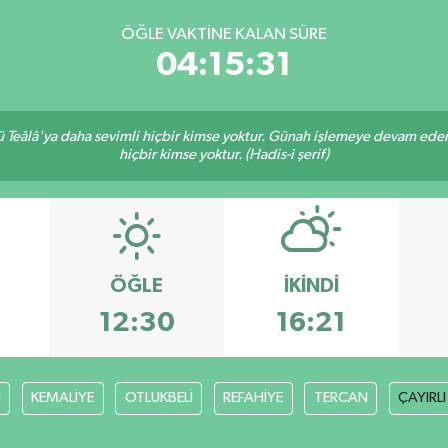
ÖĞLE VAKTINE KALAN SÜRE
04:15:30
Teâlâ'ya daha sevimli hiçbir kimse yoktur. Günah işlemeye devam eden 
hiçbir kimse yoktur. (Hadis-i şerif)
ÖĞLE
İKINDI
12:30
16:21
H
KEMALİYE
OTLUKBELİ
REFAHİYE
TERCAN
ÇAYIRLI