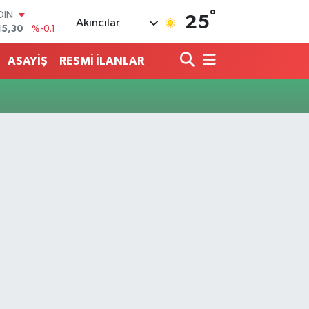
15,30
%-0.1
°
AR
25
Akıncılar
436
%0.18
O
510
%0.32
ASAYİŞ
RESMİ İLANLAR
LİN
811
%0.38
 ALTIN
.55
%0
100
79
%-14