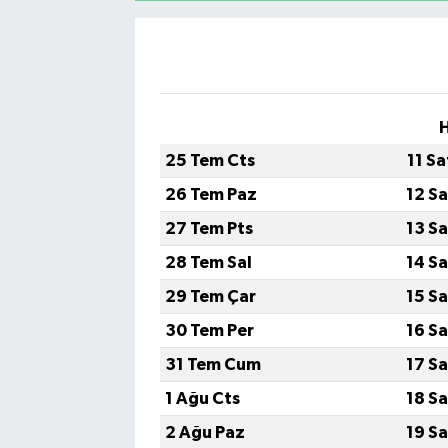
YAŞAM
H
25 Tem Cts
11 S
26 Tem Paz
12 S
27 Tem Pts
13 S
28 Tem Sal
14 S
29 Tem Çar
15 S
30 Tem Per
16 S
31 Tem Cum
17 S
1 Ağu Cts
18 S
2 Ağu Paz
19 S