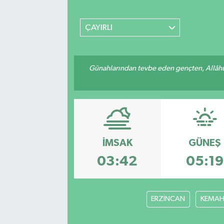
MAGAZİN
ÇAYIRLI
ÖZEL HABER
Günahlarından tevbe eden gençten, Allâhü 
RESMİ İLANLAR
SAĞLIK
SİYASET
İMSAK
GÜNEŞ
SOSYAL YARDIMLAR
03:42
05:19
SPONSORLU YAZI
SPOR
ERZİNCAN
KEMA
TEKNOLOJİ