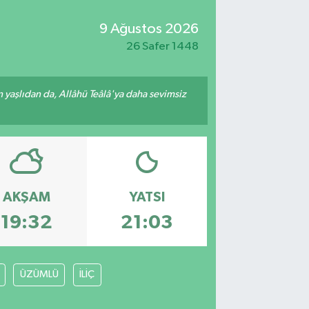
9 Ağustos 2026
26 Safer 1448
yaşlıdan da, Allâhü Teâlâ'ya daha sevimsiz
AKŞAM
YATSI
19:32
21:03
ÜZÜMLÜ
İLİÇ