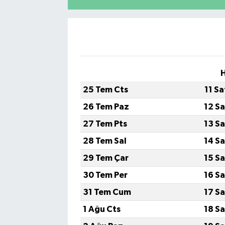
YAŞAM
H
25 Tem Cts
11 S
26 Tem Paz
12 S
27 Tem Pts
13 S
28 Tem Sal
14 S
29 Tem Çar
15 S
30 Tem Per
16 S
31 Tem Cum
17 S
1 Ağu Cts
18 S