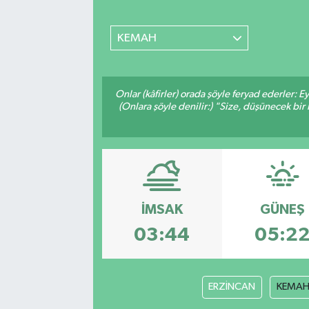
MAGAZİN
KEMAH
ÖZEL HABER
Onlar (kâfirler) orada şöyle feryad ederler: 
RESMİ İLANLAR
(Onlara şöyle denilir:) "Size, düşünecek 
SAĞLIK
SİYASET
SOSYAL YARDIMLAR
İMSAK
GÜNEŞ
03:44
05:2
SPONSORLU YAZI
SPOR
ERZİNCAN
KEMA
TEKNOLOJİ