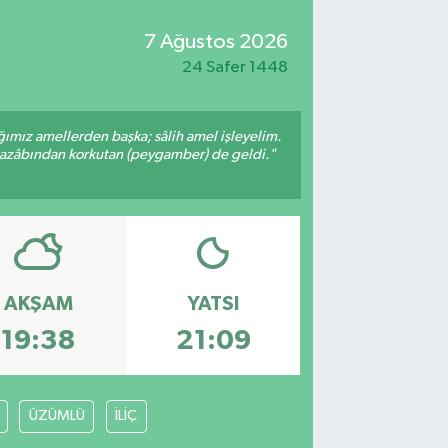
7 Ağustos 2026
24 Safer 1448
ığımız amellerden başka; sâlih amel işleyelim.
 azâbından korkutan (peygamber) de geldi."
AKŞAM
YATSI
19:38
21:09
ÜZÜMLÜ
İLİÇ