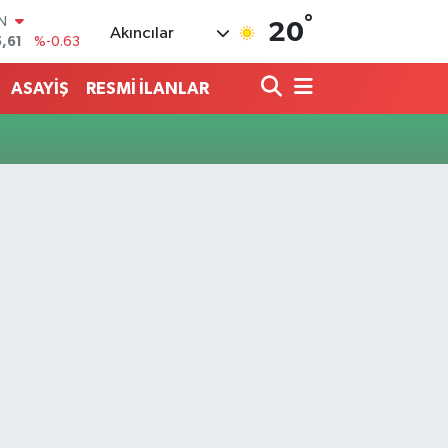
IN
°
20
,61
%-0.63
Akıncılar
R
3
%0.16
ASAYİŞ
RESMİ İLANLAR
17
%-0.02
N
63
%0.07
ALTIN
1
%1.44
00
%70