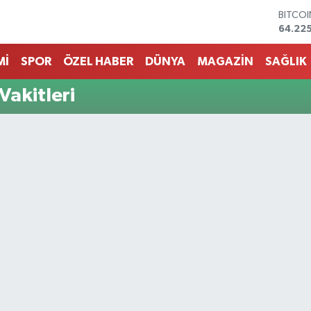
BITCO
64.225
DOLA
47,714
Mİ
SPOR
ÖZEL HABER
DÜNYA
MAGAZİN
SAĞLIK
EURO
55,03
STERLİ
akitleri
64,24
GRAM 
6574.8
BİST1
13.799