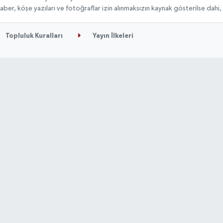
n haber, köşe yazıları ve fotoğraflar izin alınmaksızın kaynak gösterilse da
Topluluk Kuralları
Yayın İlkeleri