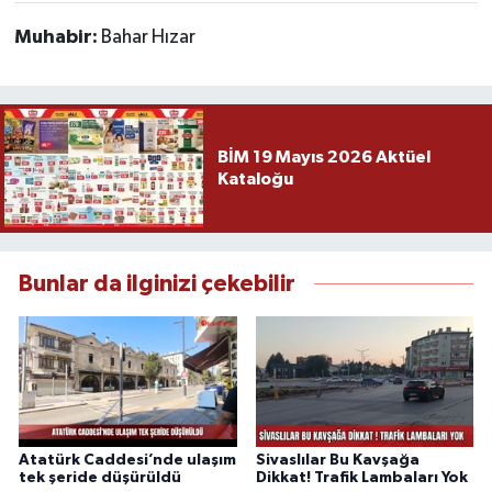
Muhabir:
Bahar Hızar
BİM 19 Mayıs 2026 Aktüel
Kataloğu
Bunlar da ilginizi çekebilir
Atatürk Caddesi’nde ulaşım
Sivaslılar Bu Kavşağa
tek şeride düşürüldü
Dikkat! Trafik Lambaları Yok