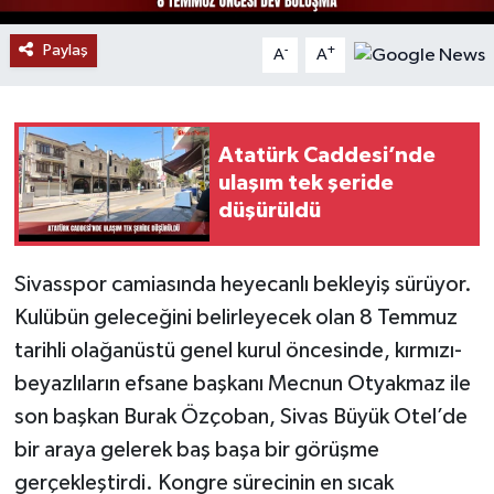
Paylaş
YAŞAM
-
+
A
A
Atatürk Caddesi’nde
ulaşım tek şeride
düşürüldü
Sivasspor camiasında heyecanlı bekleyiş sürüyor.
Kulübün geleceğini belirleyecek olan 8 Temmuz
tarihli olağanüstü genel kurul öncesinde, kırmızı-
beyazlıların efsane başkanı Mecnun Otyakmaz ile
son başkan Burak Özçoban, Sivas Büyük Otel’de
bir araya gelerek baş başa bir görüşme
gerçekleştirdi. Kongre sürecinin en sıcak