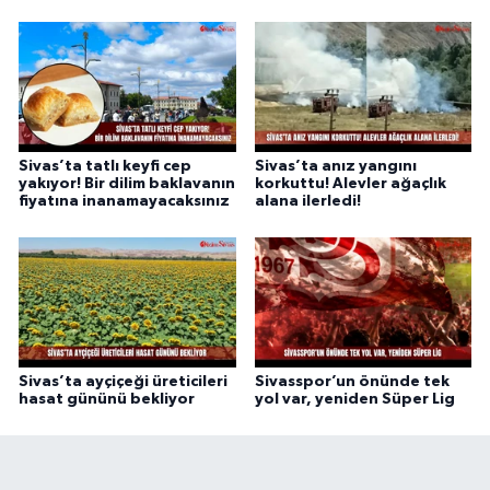
Sivas’ta tatlı keyfi cep
Sivas’ta anız yangını
yakıyor! Bir dilim baklavanın
korkuttu! Alevler ağaçlık
fiyatına inanamayacaksınız
alana ilerledi!
Sivas’ta ayçiçeği üreticileri
Sivasspor’un önünde tek
hasat gününü bekliyor
yol var, yeniden Süper Lig