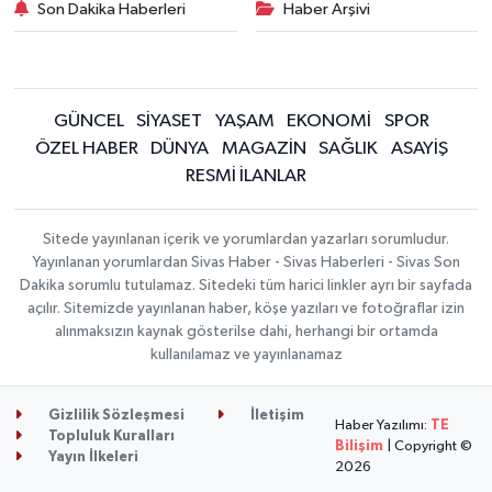
Son Dakika Haberleri
Haber Arşivi
GÜNCEL
SİYASET
YAŞAM
EKONOMİ
SPOR
ÖZEL HABER
DÜNYA
MAGAZİN
SAĞLIK
ASAYİŞ
RESMİ İLANLAR
Sitede yayınlanan içerik ve yorumlardan yazarları sorumludur.
Yayınlanan yorumlardan Sivas Haber - Sivas Haberleri - Sivas Son
Dakika sorumlu tutulamaz. Sitedeki tüm harici linkler ayrı bir sayfada
açılır. Sitemizde yayınlanan haber, köşe yazıları ve fotoğraflar izin
alınmaksızın kaynak gösterilse dahi, herhangi bir ortamda
kullanılamaz ve yayınlanamaz
Gizlilik Sözleşmesi
İletişim
Haber Yazılımı:
TE
Topluluk Kuralları
Bilişim
| Copyright ©
Yayın İlkeleri
2026