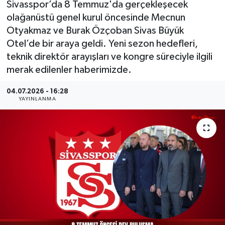
Sivasspor’da 8 Temmuz'da gerçekleşecek
olağanüstü genel kurul öncesinde Mecnun
MAGAZİN
Otyakmaz ve Burak Özçoban Sivas Büyük
Otel’de bir araya geldi. Yeni sezon hedefleri,
ÖZEL HABER
teknik direktör arayışları ve kongre süreciyle ilgili
RESMİ İLANLAR
merak edilenler haberimizde.
04.07.2026 - 16:28
SAĞLIK
YAYINLANMA
SİYASET
SOSYAL YARDIMLAR
SPONSORLU YAZI
SPOR
TEKNOLOJİ