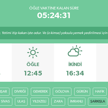
ÖĞLE VAKTINE KALAN SÜRE
05:24:30
 Yetimi itip kakan işte odur. Ve (o kimse) yoksula yemek yedirilmesi içi
ÖĞLE
İKINDI
4
12:45
16:34
ŞAR
DİVRİĞİ
GEMEREK
GÖLOVA
GÜRÜN
HAFİK
SİVAS
ULAŞ
YILDIZELİ
ZARA
İMRANLI
ŞARKIŞLA