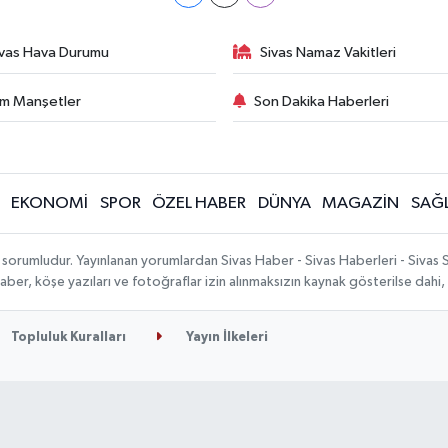
ivas Hava Durumu
Sivas Namaz Vakitleri
m Manşetler
Son Dakika Haberleri
EKONOMİ
SPOR
ÖZEL HABER
DÜNYA
MAGAZİN
SAĞL
 sorumludur. Yayınlanan yorumlardan Sivas Haber - Sivas Haberleri - Sivas
n haber, köşe yazıları ve fotoğraflar izin alınmaksızın kaynak gösterilse da
Topluluk Kuralları
Yayın İlkeleri