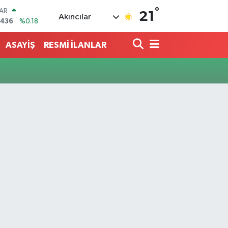
°
AR
21
Akıncılar
7436
%0.18
O
2510
%0.32
ASAYİŞ
RESMİ İLANLAR
RLİN
4811
%0.38
M ALTIN
0.55
%0
T100
779
%-14
COIN
815,30
%-0.1