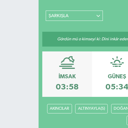
MAGAZİN
ŞARKIŞLA
ÖZEL HABER
Gördün mü o kimseyi ki: Dini inkâr eder.
RESMİ İLANLAR
SAĞLIK
SİYASET
İMSAK
GÜNEŞ
SOSYAL YARDIMLAR
03:58
05:3
SPONSORLU YAZI
AKINCILAR
ALTINYAYLA(S)
DOĞAN
SPOR
TEKNOLOJİ