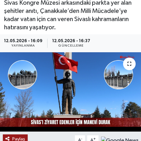
Sivas Kongre Müzesi arkasındaki parkta yer alan
şehitler anıtı, Çanakkale’den Milli Mücadele’ye
MAGAZİN
kadar vatan için can veren Sivaslı kahramanların
hatırasını yaşatıyor.
ÖZEL HABER
12.05.2026 - 16:09
12.05.2026 - 16:37
RESMİ İLANLAR
YAYINLANMA
GÜNCELLEME
SAĞLIK
SİYASET
SOSYAL YARDIMLAR
SPONSORLU YAZI
SPOR
Paylaş
TEKNOLOJİ
-
+
A
A