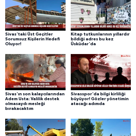
Sivas'taki Üst Geçitler
Kitap tutkunlarının yıllardır
Sorumsuz Kişilerin Hedefi
bildiği adres bu kez
Oluyor!
Üsküdar'da
Sivas'ın son kalaycılarından
Sivasspor'da bilgi kirliliği
Adem Usta: Valilik destek
büyüyor! Gözler yönetimin
olmasaydı mesleği
atacağı adımda
bırakacaktım