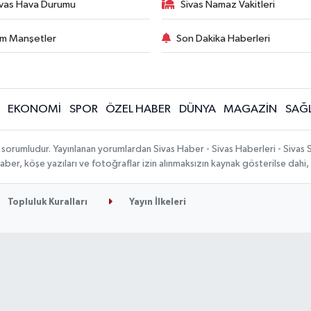
ivas Hava Durumu
Sivas Namaz Vakitleri
m Manşetler
Son Dakika Haberleri
EKONOMİ
SPOR
ÖZEL HABER
DÜNYA
MAGAZİN
SAĞL
 sorumludur. Yayınlanan yorumlardan Sivas Haber - Sivas Haberleri - Sivas
n haber, köşe yazıları ve fotoğraflar izin alınmaksızın kaynak gösterilse da
Topluluk Kuralları
Yayın İlkeleri