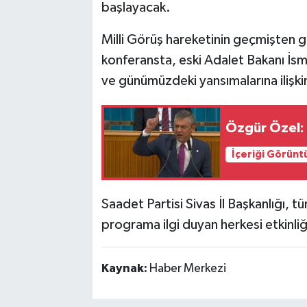
başlayacak.
Milli Görüş hareketinin geçmişten g
konferansta, eski Adalet Bakanı İsma
ve günümüzdeki yansımalarına ilişk
Özgür Özel: 
İçeriği Görünt
Saadet Partisi Sivas İl Başkanlığı,
programa ilgi duyan herkesi etkinli
Kaynak:
Haber Merkezi