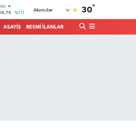
°
AR
30
Akıncılar
436
%0.18
O
510
%0.32
ASAYİŞ
RESMİ İLANLAR
LİN
811
%0.38
 ALTIN
.55
%0.03
100
79
%-14
OIN
59,79
%1.11