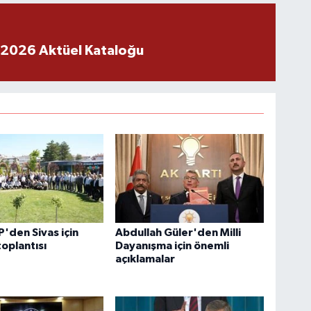
 2026 Aktüel Kataloğu
P'den Sivas için
Abdullah Güler'den Milli
toplantısı
Dayanışma için önemli
açıklamalar