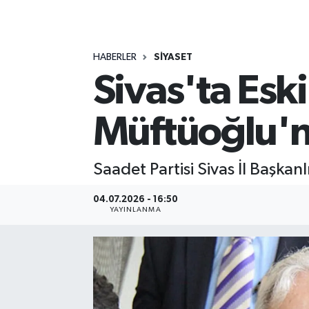
MAGAZİN
HABERLER
SİYASET
ÖZEL HABER
Sivas'ta Esk
RESMİ İLANLAR
Müftüoğlu'n
SAĞLIK
SİYASET
Saadet Partisi Sivas İl Başka
SOSYAL YARDIMLAR
04.07.2026 - 16:50
YAYINLANMA
SPONSORLU YAZI
SPOR
TEKNOLOJİ