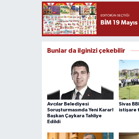
EDITÖRÜN SEÇTIĞI
BİM 19 Mayıs
Bunlar da ilginizi çekebilir
Avcılar Belediyesi
Sivas BB
Soruşturmasında Yeni Karar!
istişare 
Başkan Çaykara Tahliye
Edildi