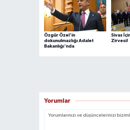
Özgür Özel'in
Sivas İçi
dokunulmazlığı Adalet
Zirvesi!
Bakanlığı'nda
Yorumlar