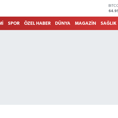
DOL
47,7
EUR
55,2
Mİ
SPOR
ÖZEL HABER
DÜNYA
MAGAZİN
SAĞLIK
STER
64,4
GRAM
6660
BİST
13.7
BITC
64.9