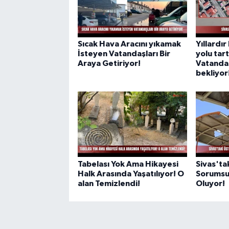
Sıcak Hava Aracını yıkamak
Yıllardır
İsteyen Vatandaşları Bir
yolu tar
Araya Getiriyor!
Vatandaş
bekliyor
Tabelası Yok Ama Hikayesi
Sivas'ta
Halk Arasında Yaşatılıyor! O
Sorumsuz
alan Temizlendi!
Oluyor!