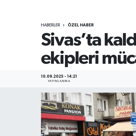
MAGAZİN
HABERLER
ÖZEL HABER
ÖZEL HABER
Sivas’ta kald
RESMİ İLANLAR
ekipleri mü
SAĞLIK
SİYASET
10.09.2025 - 14:21
YAYINLANMA
SOSYAL YARDIMLAR
SPONSORLU YAZI
SPOR
TEKNOLOJİ