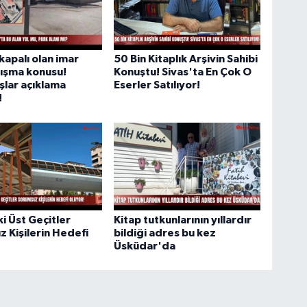
 kapalı olan imar
50 Bin Kitaplık Arşivin Sahibi
tışma konusu!
Konuştu! Sivas'ta En Çok O
lar açıklama
Eserler Satılıyor!
!
ki Üst Geçitler
Kitap tutkunlarının yıllardır
 Kişilerin Hedefi
bildiği adres bu kez
Üsküdar'da