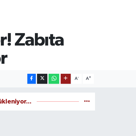
r! Zabıta
r
-
+
A
A
ükleniyor...