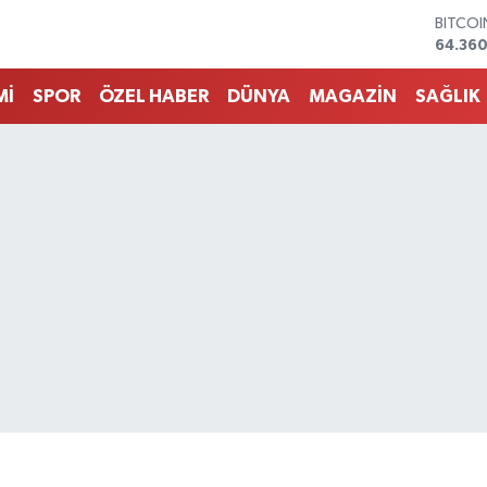
DOLA
47,70
EURO
55,02
Mİ
SPOR
ÖZEL HABER
DÜNYA
MAGAZİN
SAĞLIK
STERLİ
64,189
GRAM 
6574.8
BİST10
13.887
BITCO
64.360