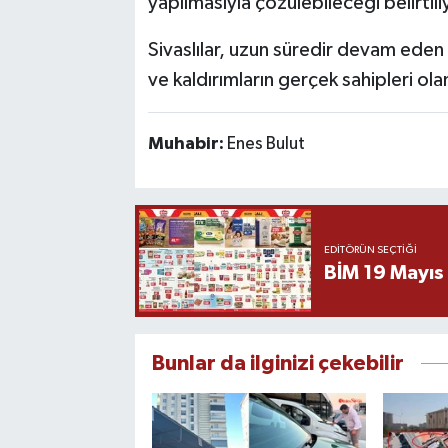
yapılmasıyla çözülebileceği belirtili
Sivaslılar, uzun süredir devam ede
ve kaldırımların gerçek sahipleri olan
Muhabir:
Enes Bulut
EDITÖRÜN SEÇTIĞI
BİM 19 Mayıs
Bunlar da ilginizi çekebilir