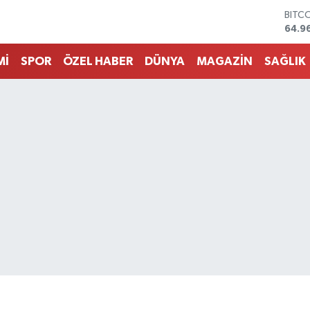
DOL
47,7
EUR
55,2
Mİ
SPOR
ÖZEL HABER
DÜNYA
MAGAZİN
SAĞLIK
STER
64,4
GRAM
6660
BİST
13.7
BITC
64.9