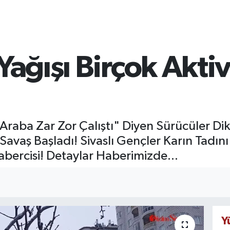
Yağışı Birçok Akti
raba Zar Zor Çalıştı" Diyen Sürücüler Dikk
avaş Başladı! Sivaslı Gençler Karın Tadını
Habercisi! Detaylar Haberimizde...
Y