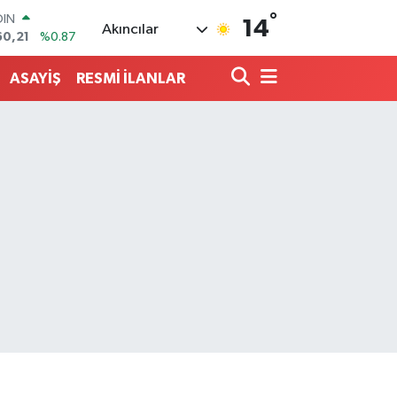
°
AR
14
Akıncılar
436
%0.18
O
510
%0.32
ASAYİŞ
RESMİ İLANLAR
LİN
811
%0.38
 ALTIN
.55
%0.03
100
79
%-14
OIN
60,21
%0.87