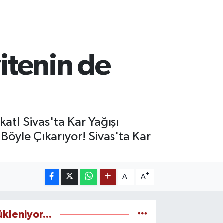
vitenin de
at! Sivas'ta Kar Yağışı
 Böyle Çıkarıyor! Sivas'ta Kar
-
+
A
A
ükleniyor...