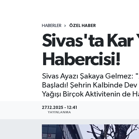
MAGAZİN
HABERLER
ÖZEL HABER
ÖZEL HABER
Sivas'ta Kar 
RESMİ İLANLAR
Habercisi!
SAĞLIK
SİYASET
Sivas Ayazı Şakaya Gelmez: "A
Başladı! Şehrin Kalbinde Dev S
SOSYAL YARDIMLAR
Yağışı Birçok Aktivitenin de 
SPONSORLU YAZI
27.12.2025 - 12:41
YAYINLANMA
SPOR
TEKNOLOJİ