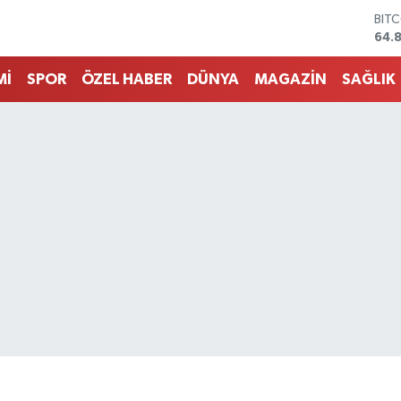
DOL
47,
EUR
55,
Mİ
SPOR
ÖZEL HABER
DÜNYA
MAGAZİN
SAĞLIK
STE
64,
GRA
666
BİS
13.
BIT
64.