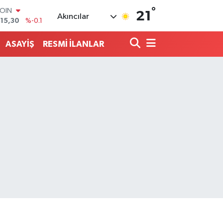
°
AR
21
Akıncılar
7436
%0.18
O
2510
%0.32
ASAYİŞ
RESMİ İLANLAR
RLİN
4811
%0.38
M ALTIN
0.55
%0
T100
779
%-14
COIN
815,30
%-0.1