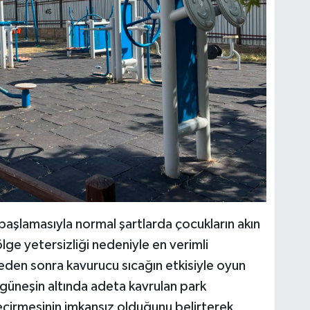
 başlamasıyla normal şartlarda çocukların akın
ge yetersizliği nedeniyle en verimli
ğleden sonra kavurucu sıcağın etkisiyle oyun
 güneşin altında adeta kavrulan park
eçirmesinin imkansız olduğunu belirterek