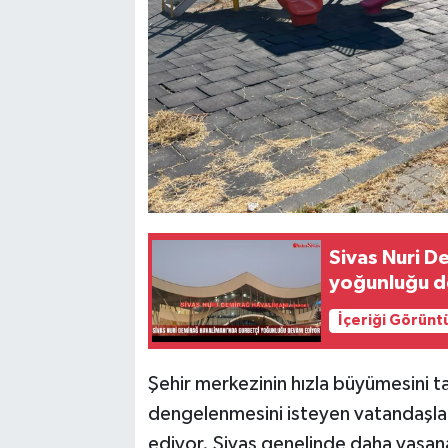
Sivas Nuri D
yoğunluğu d
İçeriği Görünt
Şehir merkezinin hızla büyümesini 
dengelenmesini isteyen vatandaşlar,
ediyor. Sivas genelinde daha yaşanab