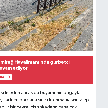
emirağ Havalimanı’nda gurbetçi
evam ediyor
üle
takdir eden ancak bu büyümenin doğayla
 sadece parklarla sınırlı kalınmamasını talep
ilir bir çevre için sokakların daha çok