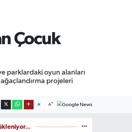
an Çocuk
ve parklardaki oyun alanları
n ağaçlandırma projeleri
-
+
A
A
ükleniyor...