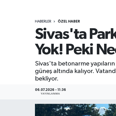
MAGAZİN
HABERLER
ÖZEL HABER
ÖZEL HABER
Sivas'ta Pa
RESMİ İLANLAR
Yok! Peki N
SAĞLIK
SİYASET
Sivas'ta betonarme yapıların a
güneş altında kalıyor. Vatanda
SOSYAL YARDIMLAR
bekliyor.
SPONSORLU YAZI
06.07.2026 - 11:36
YAYINLANMA
SPOR
TEKNOLOJİ