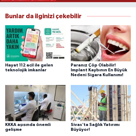
Bunlar da ilginizi çekebilir
Hayat 112 acil ile gelen
Paranız Çöp Olabilir!
teknolojik imkanlar
Implant Kaybının En Büyük
Nedeni Sigara Kullanımı!
KKKA aşısında önemli
Sivas'ta Sağlık Yatırımı
gelişme
Büyüyor!