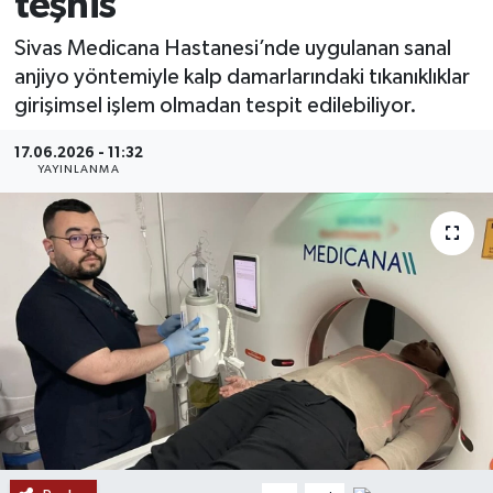
teşhis
MAGAZİN
Sivas Medicana Hastanesi’nde uygulanan sanal
anjiyo yöntemiyle kalp damarlarındaki tıkanıklıklar
ÖZEL HABER
girişimsel işlem olmadan tespit edilebiliyor.
RESMİ İLANLAR
17.06.2026 - 11:32
YAYINLANMA
SAĞLIK
SİYASET
SOSYAL YARDIMLAR
SPONSORLU YAZI
SPOR
TEKNOLOJİ