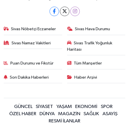
Sivas Nöbetçi Eczaneler
Sivas Hava Durumu
Sivas Namaz Vakitleri
Sivas Trafik Yoğunluk
Haritası
Puan Durumu ve Fikstür
Tüm Manşetler
Son Dakika Haberleri
Haber Arşivi
GÜNCEL
SİYASET
YAŞAM
EKONOMİ
SPOR
ÖZEL HABER
DÜNYA
MAGAZİN
SAĞLIK
ASAYİŞ
RESMİ İLANLAR