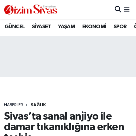
ARAMIZDAN AYRILANLAR
Sivas Nöbetçi Eczaneler
GÜNCEL
SİYASET
YAŞAM
EKONOMİ
SPOR
ASAYİŞ
Sivas Hava Durumu
DİĞER
Sivas Namaz Vakitleri
DÜNYA
Sivas Trafik Yoğunluk Haritası
EĞİTİM
Süper Lig Puan Durumu ve Fikstür
EKONOMİ
Tüm Manşetler
HABERLER
SAĞLIK
Sivas’ta sanal anjiyo ile
GÜNCEL
Son Dakika Haberleri
damar tıkanıklığına erken
KÜLTÜR
Haber Arşivi