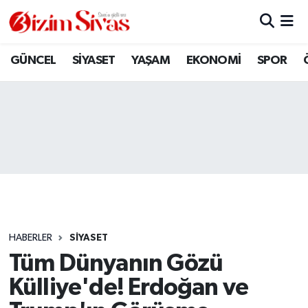
ARAMIZDAN AYRILANLAR
Sivas Nöbetçi Eczaneler
GÜNCEL
SİYASET
YAŞAM
EKONOMİ
SPOR
ASAYİŞ
Sivas Hava Durumu
DİĞER
Sivas Namaz Vakitleri
DÜNYA
Sivas Trafik Yoğunluk Haritası
EĞİTİM
Süper Lig Puan Durumu ve Fikstür
EKONOMİ
Tüm Manşetler
HABERLER
SİYASET
Tüm Dünyanın Gözü
GÜNCEL
Son Dakika Haberleri
Külliye'de! Erdoğan ve
KÜLTÜR
Haber Arşivi