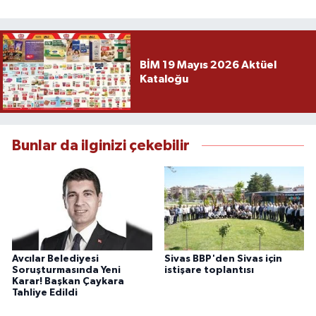
BİM 19 Mayıs 2026 Aktüel
Kataloğu
Bunlar da ilginizi çekebilir
Avcılar Belediyesi
Sivas BBP'den Sivas için
Soruşturmasında Yeni
istişare toplantısı
Karar! Başkan Çaykara
Tahliye Edildi