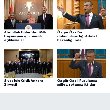
Abdullah Güler'den Milli
Özgür Özel'in
Dayanışma için önemli
dokunulmazlığı Adalet
açıklamalar
Bakanlığı'nda
Sivas İçin Kritik Ankara
Özgür Özel: Pusulamız
Zirvesi!
millet, rotamız iktidar