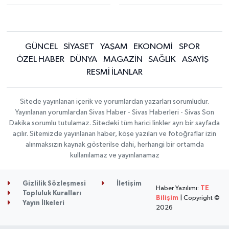
GÜNCEL
SİYASET
YAŞAM
EKONOMİ
SPOR
ÖZEL HABER
DÜNYA
MAGAZİN
SAĞLIK
ASAYİŞ
RESMİ İLANLAR
Sitede yayınlanan içerik ve yorumlardan yazarları sorumludur.
Yayınlanan yorumlardan Sivas Haber - Sivas Haberleri - Sivas Son
Dakika sorumlu tutulamaz. Sitedeki tüm harici linkler ayrı bir sayfada
açılır. Sitemizde yayınlanan haber, köşe yazıları ve fotoğraflar izin
alınmaksızın kaynak gösterilse dahi, herhangi bir ortamda
kullanılamaz ve yayınlanamaz
Gizlilik Sözleşmesi
İletişim
Haber Yazılımı:
TE
Topluluk Kuralları
Bilişim
| Copyright ©
Yayın İlkeleri
2026