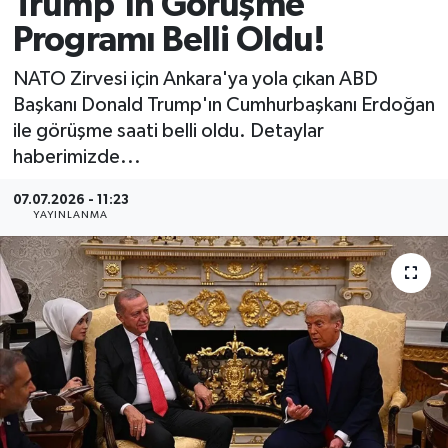
Trump'ın Görüşme
Programı Belli Oldu!
MAGAZİN
NATO Zirvesi için Ankara'ya yola çıkan ABD
ÖZEL HABER
Başkanı Donald Trump'ın Cumhurbaşkanı Erdoğan
ile görüşme saati belli oldu. Detaylar
RESMİ İLANLAR
haberimizde...
SAĞLIK
07.07.2026 - 11:23
YAYINLANMA
SİYASET
SOSYAL YARDIMLAR
SPONSORLU YAZI
SPOR
TEKNOLOJİ