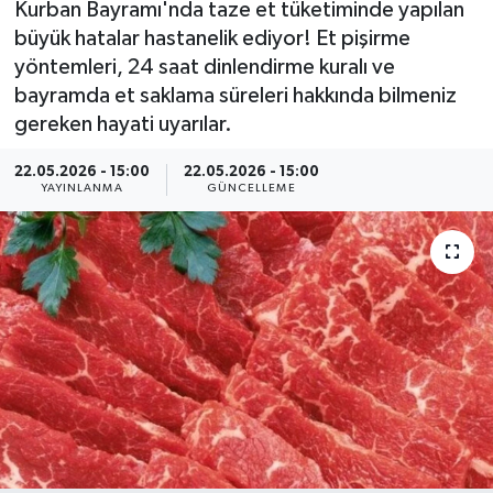
Kurban Bayramı'nda taze et tüketiminde yapılan
büyük hatalar hastanelik ediyor! Et pişirme
MAGAZİN
yöntemleri, 24 saat dinlendirme kuralı ve
bayramda et saklama süreleri hakkında bilmeniz
ÖZEL HABER
gereken hayati uyarılar.
RESMİ İLANLAR
22.05.2026 - 15:00
22.05.2026 - 15:00
YAYINLANMA
GÜNCELLEME
SAĞLIK
SİYASET
SOSYAL YARDIMLAR
SPONSORLU YAZI
SPOR
TEKNOLOJİ