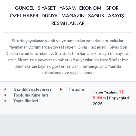
GÜNCEL
SİYASET
YAŞAM
EKONOMİ
SPOR
ÖZEL HABER
DÜNYA
MAGAZİN
SAĞLIK
ASAYİŞ
RESMİ İLANLAR
Sitede yayınlanan içerik ve yorumlardan yazarları sorumludur.
Yayınlanan yorumlardan Sivas Haber - Sivas Haberleri - Sivas Son
Dakika sorumlu tutulamaz. Sitedeki tüm harici linkler ayrı bir sayfada
açılır. Sitemizde yayınlanan haber, köşe yazıları ve fotoğraflar izin
alınmaksızın kaynak gösterilse dahi, herhangi bir ortamda
kullanılamaz ve yayınlanamaz
Gizlilik Sözleşmesi
İletişim
Haber Yazılımı:
TE
Topluluk Kuralları
Bilişim
| Copyright ©
Yayın İlkeleri
2026