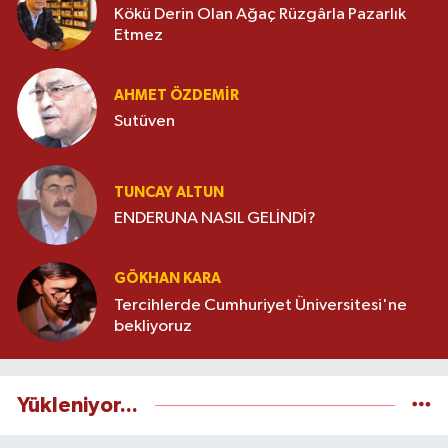
Kökü Derin Olan Ağaç Rüzgârla Pazarlık
Etmez
AHMET ÖZDEMIR
Sutüven
TUNCAY ALTUN
ENDERUNA NASIL GELİNDİ?
GÖKHAN KARA
Tercihlerde Cumhuriyet Üniversitesi'ne
bekliyoruz
Yükleniyor...