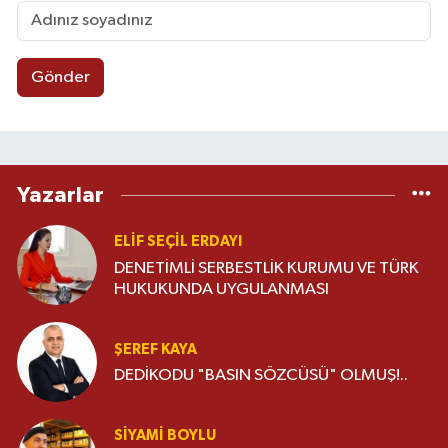
Gönder
Yazarlar
ELIF SEÇIL ERDAYI
DENETİMLİ SERBESTLİK KURUMU VE TÜRK
HUKUKUNDA UYGULANMASI
ŞEREF KAYA
DEDİKODU "BASIN SÖZCÜSÜ" OLMUŞ!..
SIYAMI BOYLU