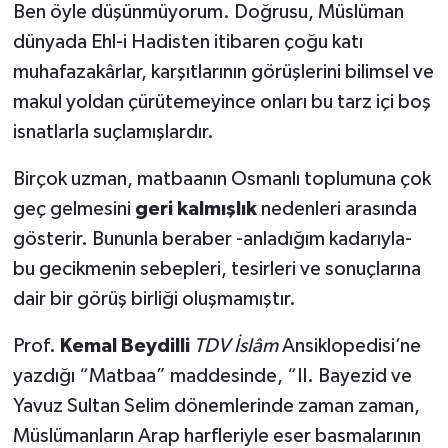
Ben öyle düşünmüyorum. Doğrusu, Müslüman
dünyada Ehl-i Hadisten itibaren çoğu katı
YAŞAM
muhafazakârlar, karşıtlarının görüşlerini bilimsel ve
makul yoldan çürütemeyince onları bu tarz içi boş
isnatlarla suçlamışlardır.
Birçok uzman, matbaanın Osmanlı toplumuna çok
geç gelmesini
geri kalmışlık
nedenleri arasında
gösterir. Bununla beraber -anladığım kadarıyla-
bu gecikmenin sebepleri, tesirleri ve sonuçlarına
dair bir görüş birliği oluşmamıştır.
Prof.
Kemal Beydilli
TDV İslâm
Ansiklopedisi’ne
yazdığı “Matbaa” maddesinde, “II. Bayezid ve
Yavuz Sultan Selim dönemlerinde zaman zaman,
Müslümanların Arap harfleriyle eser basmalarının