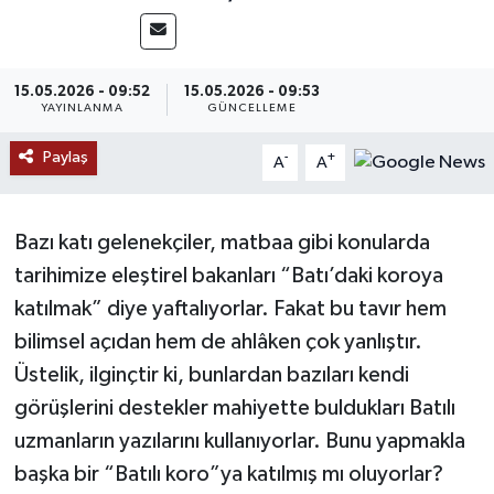
MAGAZİN
15.05.2026 - 09:52
15.05.2026 - 09:53
ÖZEL HABER
YAYINLANMA
GÜNCELLEME
RESMİ İLANLAR
Paylaş
-
+
A
A
SAĞLIK
Bazı katı gelenekçiler, matbaa gibi konularda
SİYASET
tarihimize eleştirel bakanları “Batı’daki koroya
katılmak” diye yaftalıyorlar. Fakat bu tavır hem
SOSYAL YARDIMLAR
bilimsel açıdan hem de ahlâken çok yanlıştır.
Üstelik, ilginçtir ki, bunlardan bazıları kendi
SPONSORLU YAZI
görüşlerini destekler mahiyette buldukları Batılı
SPOR
uzmanların yazılarını kullanıyorlar. Bunu yapmakla
başka bir “Batılı koro”ya katılmış mı oluyorlar?
TEKNOLOJİ