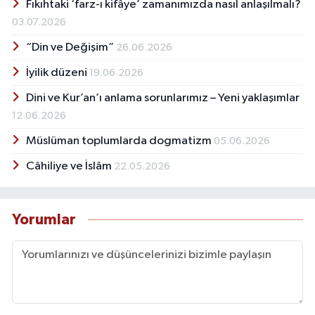
Fıkıhtaki ‘farz-ı kifâye’ zamanımızda nasıl anlaşılmalı?
03.07.2026
“Din ve Değişim”
26.06.2026
İyilik düzeni
19.06.2026
Dini ve Kur’an’ı anlama sorunlarımız – Yeni yaklaşımlar
12.06.2026
Müslüman toplumlarda dogmatizm
05.06.2026
Câhiliye ve İslâm
22.05.2026
Yorumlar