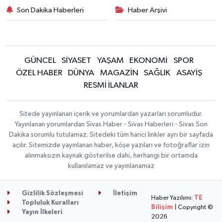
Son Dakika Haberleri
Haber Arşivi
GÜNCEL
SİYASET
YAŞAM
EKONOMİ
SPOR
ÖZEL HABER
DÜNYA
MAGAZİN
SAĞLIK
ASAYİŞ
RESMİ İLANLAR
Sitede yayınlanan içerik ve yorumlardan yazarları sorumludur.
Yayınlanan yorumlardan Sivas Haber - Sivas Haberleri - Sivas Son
Dakika sorumlu tutulamaz. Sitedeki tüm harici linkler ayrı bir sayfada
açılır. Sitemizde yayınlanan haber, köşe yazıları ve fotoğraflar izin
alınmaksızın kaynak gösterilse dahi, herhangi bir ortamda
kullanılamaz ve yayınlanamaz
Gizlilik Sözleşmesi
İletişim
Haber Yazılımı:
TE
Topluluk Kuralları
Bilişim
| Copyright ©
Yayın İlkeleri
2026