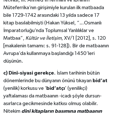
fetvası, III. Ahmed’in fermanı ve İbrahim
Müteferrika’nın girişimiyle kurulan ilk matbaada
bile 1729-1742 arasındaki 13 yılda sadece 17
kitap basılabilmişti (Hakan Yüksel, “…Osmanlı
İmparatorluğu’nda Toplumsal Yanlılıklar ve
Matbaa”,
Kültür ve İletişim,
XV/1 [2012], s. 120
[makalenin tamamı: s. 91-128]). Bir de matbaanın
Avrupa’da kullanmaya başlandığı 1450’leri
düşünün.
c) Dinî-siyasi gerekçe
. İslam tarihinin bütün
dönemlerinde bu dünyanın önünü tıkayan
bid‘at
(yenilik) korkusu ve ‘
bid‘atçı
’ (yenilikçi)
yaftalaması da matbaanın -icadı şöyle dursun-
asırlarca gecikmesinde katkısı olmuş olabilir.
Nitekim
dinî kitapların basımına matbaanın