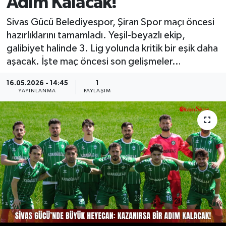
Adım Kalacak!
MAGAZİN
Sivas Gücü Belediyespor, Şiran Spor maçı öncesi
hazırlıklarını tamamladı. Yeşil-beyazlı ekip,
ÖZEL HABER
galibiyet halinde 3. Lig yolunda kritik bir eşik daha
aşacak. İşte maç öncesi son gelişmeler…
RESMİ İLANLAR
16.05.2026 - 14:45
1
YAYINLANMA
PAYLAŞIM
SAĞLIK
SİYASET
SOSYAL YARDIMLAR
SPONSORLU YAZI
SPOR
TEKNOLOJİ