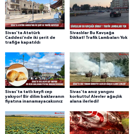
Sivas’ta Atatürk
Sivaslılar Bu Kavşağa
Caddesi’nde iki şerit de
Dikkat! Trafik Lambaları Yok
trafiğe kapatıldı
Sivas’ta tatlı keyfi cep
Sivas’ta anız yangını
yakıyor! Bir dilim baklavanın
korkuttu! Alevler ağaçlık
fiyatına inanamayacaksınız
alana ilerledi!