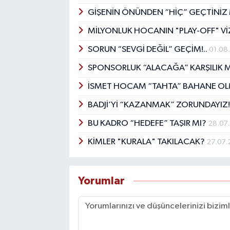
GİŞENİN ÖNÜNDEN “HİÇ” GEÇTİNİZ
MİLYONLUK HOCANIN "PLAY-OFF" V
SORUN “SEVGİ DEĞİL” GEÇİM!..
01.08
SPONSORLUK “ALACAĞA” KARŞILIK 
İSMET HOCAM “TAHTA” BAHANE OL
BADJİ’Yİ “KAZANMAK” ZORUNDAYIZ
BU KADRO “HEDEFE” TAŞIR MI?
28.07
KİMLER "KURALA" TAKILACAK?
27.07
Yorumlar