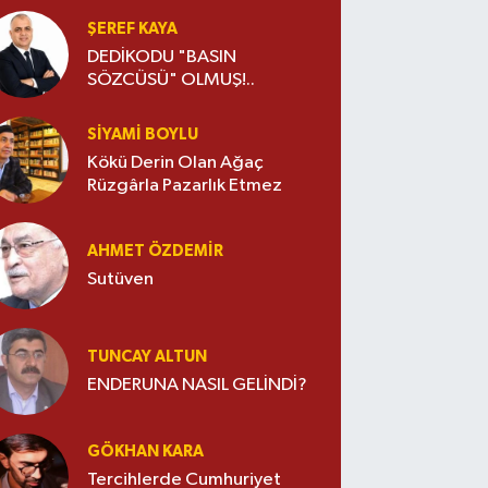
ŞEREF KAYA
DEDİKODU "BASIN
SÖZCÜSÜ" OLMUŞ!..
SIYAMI BOYLU
Kökü Derin Olan Ağaç
Rüzgârla Pazarlık Etmez
AHMET ÖZDEMIR
Sutüven
TUNCAY ALTUN
ENDERUNA NASIL GELİNDİ?
GÖKHAN KARA
Tercihlerde Cumhuriyet