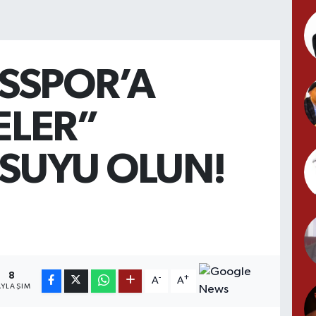
ASSPOR’A
ELER”
SUYU OLUN!
8
-
+
A
A
AYLAŞIM