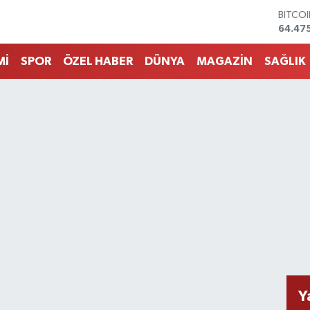
DOLA
47,59
EURO
55,133
Mİ
SPOR
ÖZEL HABER
DÜNYA
MAGAZİN
SAĞLIK
STERL
64,25
GRAM 
6518.
BİST1
13.703
BITCO
64.47
Y