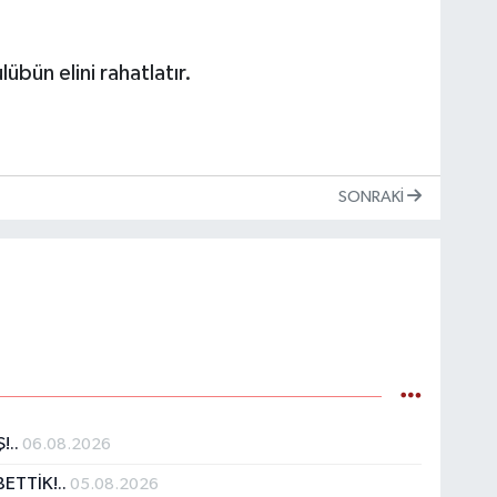
bün elini rahatlatır.
SONRAKI
!..
06.08.2026
ETTİK!..
05.08.2026