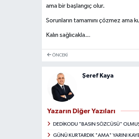
ama bir başlangıç olur.
Sorunların tamamını çözmez ama kulü
Kalın sağlıcakla…
ÖNCEKI
Şeref Kaya
Yazarın Diğer Yazıları
DEDİKODU "BASIN SÖZCÜSÜ" OLMUŞ
GÜNÜ KURTARDIK "AMA" YARINI KAYB