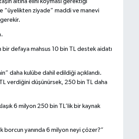
şın altına elini koyması gerektiği
de “üyelikten ziyade” maddi ve manevi
gerekir.
m.
n bir defaya mahsus 10 bin TL destek aidatı
” daha kulübe dahil edildiği açıklandı.
n TL verdiğini düşünürsek, 250 bin TL daha
şık 6 milyon 250 bin TL’lik bir kaynak
luk borcun yanında 6 milyon neyi çözer?”