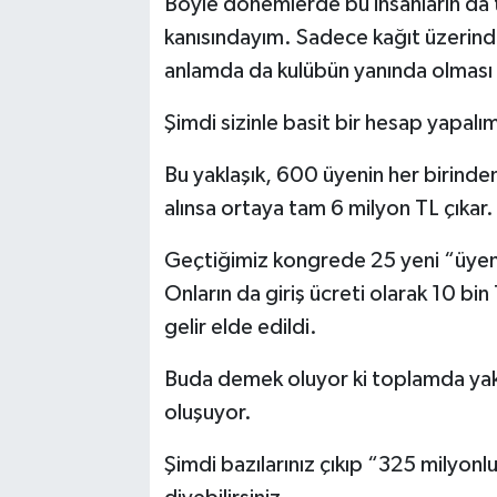
Böyle dönemlerde bu insanların da ta
kanısındayım. Sadece kağıt üzerin
anlamda da kulübün yanında olması 
Şimdi sizinle basit bir hesap yapalı
Bu yaklaşık, 600 üyenin her birinde
alınsa ortaya tam 6 milyon TL çıkar.
Geçtiğimiz kongrede 25 yeni “üyenin
Onların da giriş ücreti olarak 10 bi
gelir elde edildi.
Buda demek oluyor ki toplamda yakla
oluşuyor.
Şimdi bazılarınız çıkıp “325 milyon