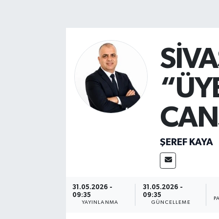
MAGAZİN
ÖZEL HABER
SİV
RESMİ İLANLAR
“ÜY
SAĞLIK
CAN
SİYASET
ŞEREF KAYA
SOSYAL YARDIMLAR
SPONSORLU YAZI
31.05.2026 -
31.05.2026 -
SPOR
09:35
09:35
P
YAYINLANMA
GÜNCELLEME
TEKNOLOJİ