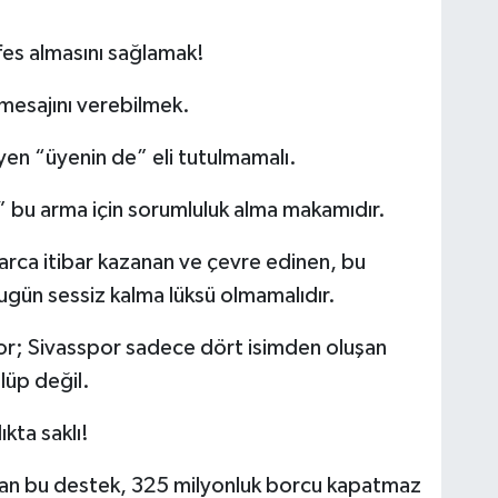
fes almasını sağlamak!
 mesajını verebilmek.
yen “üyenin de” eli tutulmamalı.
ı” bu arma için sorumluluk alma makamıdır.
arca itibar kazanan ve çevre edinen, bu
bugün sessiz kalma lüksü olmamalıdır.
or; Sivasspor sadece dört isimden oluşan
lüp değil.
kta saklı!
 olan bu destek, 325 milyonluk borcu kapatmaz