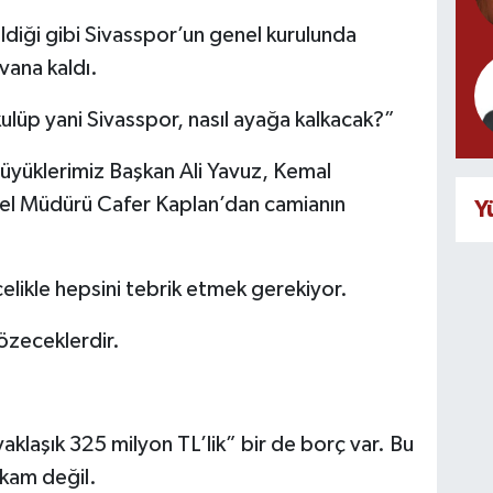
ldiği gibi Sivasspor’un genel kurulunda
vana kaldı.
ulüp yani Sivasspor, nasıl ayağa kalkacak?”
üyüklerimiz Başkan Ali Yavuz, Kemal
nel Müdürü Cafer Kaplan’dan camianın
Y
celikle hepsini tebrik etmek gerekiyor.
özeceklerdir.
aklaşık 325 milyon TL’lik” bir de borç var. Bu
kam değil.