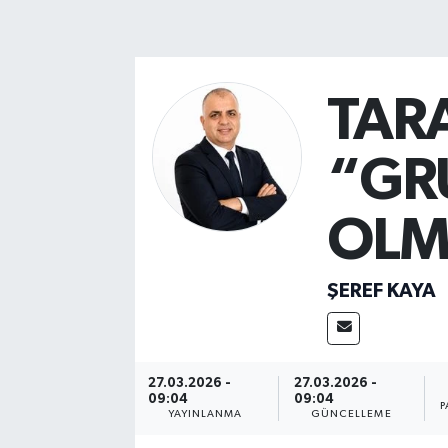
MAGAZİN
ÖZEL HABER
TAR
RESMİ İLANLAR
“GR
SAĞLIK
OLM
SİYASET
ŞEREF KAYA
SOSYAL YARDIMLAR
SPONSORLU YAZI
27.03.2026 -
27.03.2026 -
SPOR
09:04
09:04
P
YAYINLANMA
GÜNCELLEME
TEKNOLOJİ