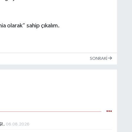
 olarak” sahip çıkalım.
SONRAKI
!..
06.08.2026