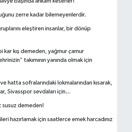
klavye başında ahkâm keserler!
duğunu zerre kadar bilemeyenlerdir.
ruplarını eleştiren insanlar, bir dönüp
gibi kar kış demeden, yağmur çamur
hrinizin” takımının yanında olmak için
 ve hatta sofralarındaki lokmalarından kısarak,
lar, Sivasspor sevdaları için…
aç susuz demeden!
eri hazırlamak için saatlerce emek harcadınız