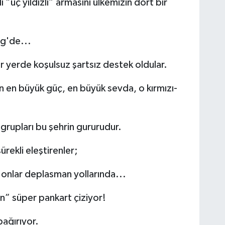
ı “üç yıldızlı” armasını ülkemizin dört bir
ig'de...
 yerde koşulsuz şartsız destek oldular.
n en büyük güç, en büyük sevda, o kırmızı-
 grupları bu şehrin gururudur.
ürekli eleştirenler;
onlar deplasman yollarında...
an” süper pankart çiziyor!
bağırıyor.