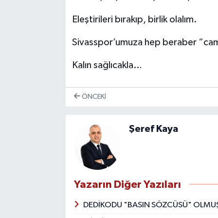
Eleştirileri bırakıp, birlik olalım.
Sivasspor’umuza hep beraber “camia
Kalın sağlıcakla…
ÖNCEKI
Şeref Kaya
Yazarın Diğer Yazıları
DEDİKODU "BASIN SÖZCÜSÜ" OLMUŞ