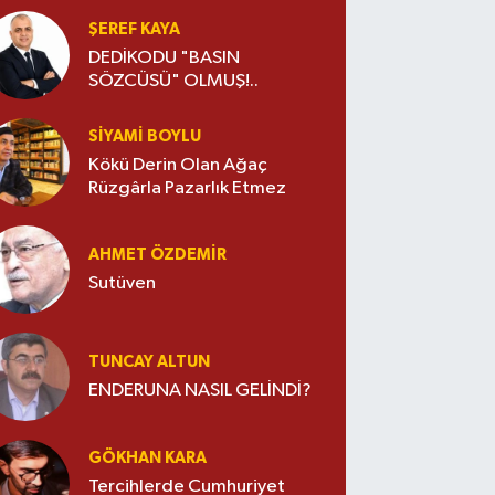
ŞEREF KAYA
DEDİKODU "BASIN
SÖZCÜSÜ" OLMUŞ!..
SIYAMI BOYLU
Kökü Derin Olan Ağaç
Rüzgârla Pazarlık Etmez
AHMET ÖZDEMIR
Sutüven
TUNCAY ALTUN
ENDERUNA NASIL GELİNDİ?
GÖKHAN KARA
Tercihlerde Cumhuriyet