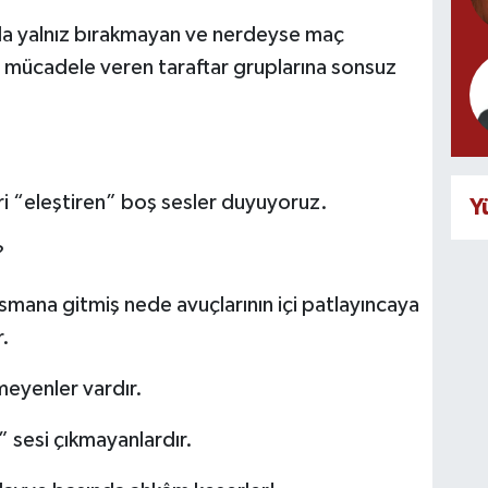
da yalnız bırakmayan ve nerdeyse maç
mücadele veren taraftar gruplarına sonsuz
ri “eleştiren” boş sesler duyuyoruz.
Y
?
asmana gitmiş nede avuçlarının içi patlayıncaya
.
meyenler vardır.
 sesi çıkmayanlardır.