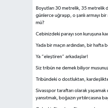
Boyutları 30 metrelik, 35 metrelik d
günlerce uğraşıp, o şanlı armayı bi
mü?
Cebinizdeki parayı son kuruşuna kad
Yada bir maçın ardından, bir hafta b
Ya “eleştiren” arkadaşlar!
Siz tribün ne demek biliyor musunu
Tribündeki o dostluktan, kardeşlikt
Sivasspor taraftarı olarak yaşama
yansıtmak, boğazın yırtılırcasına b