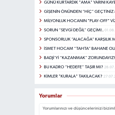
GÜNÜ KURTARDIK "AMA" YARINI KAYB
GİŞENİN ÖNÜNDEN “HİÇ” GEÇTİNİZ
MİLYONLUK HOCANIN "PLAY-OFF" V
SORUN “SEVGİ DEĞİL” GEÇİM!..
01.08
SPONSORLUK “ALACAĞA” KARŞILIK 
İSMET HOCAM “TAHTA” BAHANE OL
BADJİ’Yİ “KAZANMAK” ZORUNDAYIZ
BU KADRO “HEDEFE” TAŞIR MI?
28.07
KİMLER "KURALA" TAKILACAK?
27.07
Yorumlar