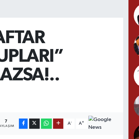
AFTAR
UPLARI”
AZSA!..
7
-
+
A
A
AYLAŞIM