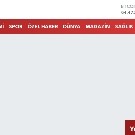
64.47
DOLA
47,59
EURO
55,133
Mİ
SPOR
ÖZEL HABER
DÜNYA
MAGAZİN
SAĞLIK
STERL
64,25
GRAM 
6518.
BİST1
13.703
Y