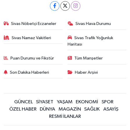
Sivas Nöbetçi Eczaneler
Sivas Hava Durumu
Sivas Namaz Vakitleri
Sivas Trafik Yoğunluk
Haritası
Puan Durumu ve Fikstür
Tüm Manşetler
Son Dakika Haberleri
Haber Arşivi
GÜNCEL
SİYASET
YAŞAM
EKONOMİ
SPOR
ÖZEL HABER
DÜNYA
MAGAZİN
SAĞLIK
ASAYİŞ
RESMİ İLANLAR