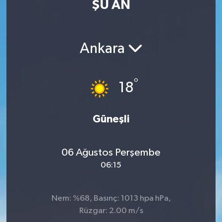
ŞU AN
MAGAZİN
ÖZEL HABER
Ankara
RESMİ İLANLAR
°
18
SAĞLIK
Güneşli
SİYASET
SOSYAL YARDIMLAR
06 Ağustos Perşembe
06:15
SPONSORLU YAZI
SPOR
Nem: %68, Basınç: 1013 hpa hPa,
Rüzgar: 2.00 m/s
TEKNOLOJİ