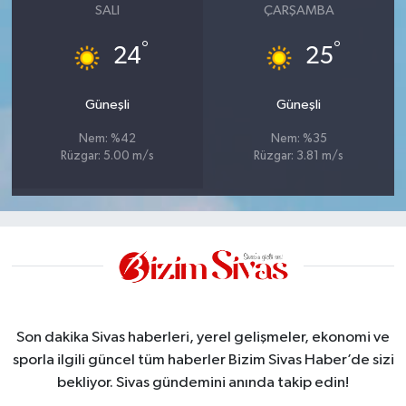
SALI
ÇARŞAMBA
°
°
24
25
Güneşli
Güneşli
Nem: %42
Nem: %35
Rüzgar: 5.00 m/s
Rüzgar: 3.81 m/s
Son dakika Sivas haberleri, yerel gelişmeler, ekonomi ve
sporla ilgili güncel tüm haberler Bizim Sivas Haber’de sizi
bekliyor. Sivas gündemini anında takip edin!