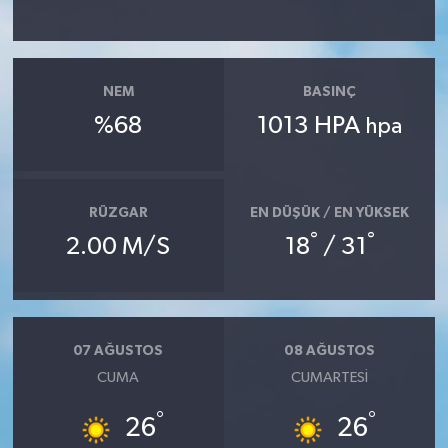
YAŞAM
NEM
BASINÇ
%68
1013 HPA
hpa
RÜZGAR
EN DÜŞÜK / EN YÜKSEK
°
°
2.00 M/S
18
/ 31
07 AĞUSTOS
08 AĞUSTOS
CUMA
CUMARTESI
°
°
26
26