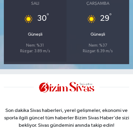
SALI
ÇARŞAMBA
°
°
30
29
Güneşli
Güneşli
Nem: %31
Nem: %37
Rüzgar: 3.89 m/s
Rüzgar: 6.39 m/s
Son dakika Sivas haberleri, yerel gelişmeler, ekonomi ve
sporla ilgili güncel tüm haberler Bizim Sivas Haber’de sizi
bekliyor. Sivas gündemini anında takip edin!