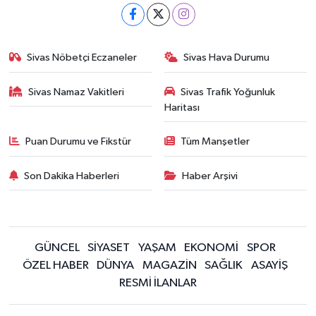
Sivas Nöbetçi Eczaneler
Sivas Hava Durumu
Sivas Namaz Vakitleri
Sivas Trafik Yoğunluk
Haritası
Puan Durumu ve Fikstür
Tüm Manşetler
Son Dakika Haberleri
Haber Arşivi
GÜNCEL
SİYASET
YAŞAM
EKONOMİ
SPOR
ÖZEL HABER
DÜNYA
MAGAZİN
SAĞLIK
ASAYİŞ
RESMİ İLANLAR