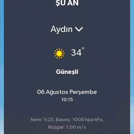
ŞU AN
MAGAZİN
ÖZEL HABER
Aydın
RESMİ İLANLAR
°
34
SAĞLIK
Güneşli
SİYASET
SOSYAL YARDIMLAR
06 Ağustos Perşembe
10:15
SPONSORLU YAZI
SPOR
Nem: %25, Basınç: 1008 hpa hPa,
Rüzgar: 1.00 m/s
TEKNOLOJİ