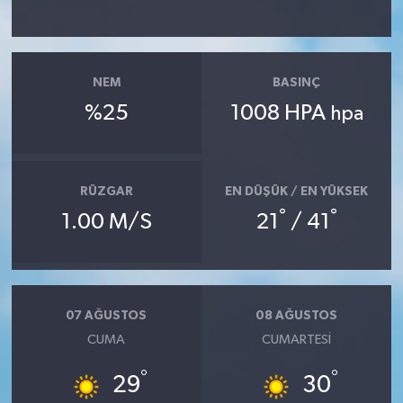
YAŞAM
NEM
BASINÇ
%25
1008 HPA
hpa
RÜZGAR
EN DÜŞÜK / EN YÜKSEK
°
°
1.00 M/S
21
/ 41
07 AĞUSTOS
08 AĞUSTOS
CUMA
CUMARTESI
°
°
29
30