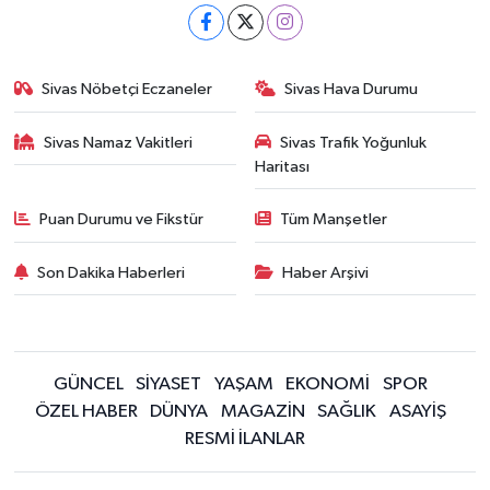
Sivas Nöbetçi Eczaneler
Sivas Hava Durumu
Sivas Namaz Vakitleri
Sivas Trafik Yoğunluk
Haritası
Puan Durumu ve Fikstür
Tüm Manşetler
Son Dakika Haberleri
Haber Arşivi
GÜNCEL
SİYASET
YAŞAM
EKONOMİ
SPOR
ÖZEL HABER
DÜNYA
MAGAZİN
SAĞLIK
ASAYİŞ
RESMİ İLANLAR