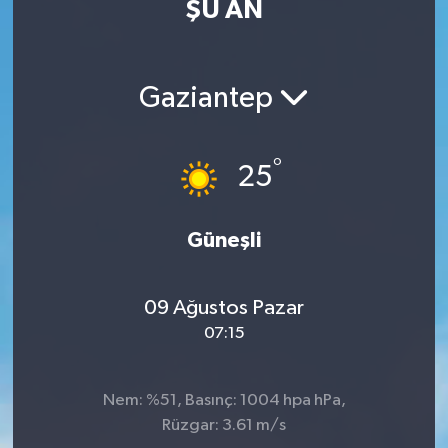
ŞU AN
MAGAZİN
ÖZEL HABER
Gaziantep
RESMİ İLANLAR
°
25
SAĞLIK
Güneşli
SİYASET
SOSYAL YARDIMLAR
09 Ağustos Pazar
07:15
SPONSORLU YAZI
SPOR
Nem: %51, Basınç: 1004 hpa hPa,
Rüzgar: 3.61 m/s
TEKNOLOJİ