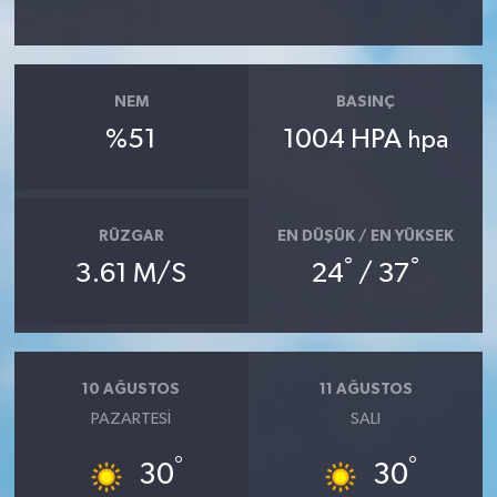
YAŞAM
NEM
BASINÇ
%51
1004 HPA
hpa
RÜZGAR
EN DÜŞÜK / EN YÜKSEK
°
°
3.61 M/S
24
/ 37
10 AĞUSTOS
11 AĞUSTOS
PAZARTESI
SALI
°
°
30
30