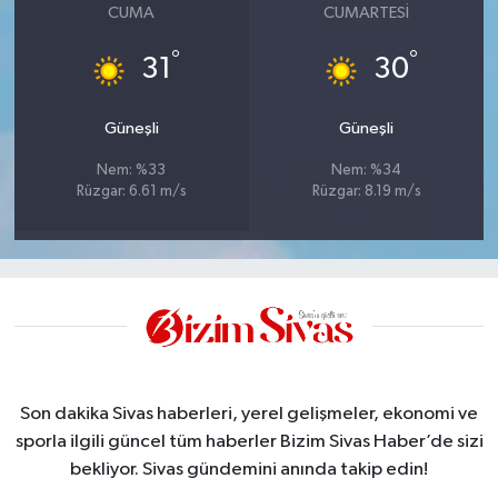
CUMA
CUMARTESI
°
°
31
30
Güneşli
Güneşli
Nem: %33
Nem: %34
Rüzgar: 6.61 m/s
Rüzgar: 8.19 m/s
Son dakika Sivas haberleri, yerel gelişmeler, ekonomi ve
sporla ilgili güncel tüm haberler Bizim Sivas Haber’de sizi
bekliyor. Sivas gündemini anında takip edin!