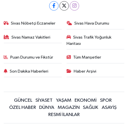
Sivas Nöbetçi Eczaneler
Sivas Hava Durumu
Sivas Namaz Vakitleri
Sivas Trafik Yoğunluk
Haritası
Puan Durumu ve Fikstür
Tüm Manşetler
Son Dakika Haberleri
Haber Arşivi
GÜNCEL
SİYASET
YAŞAM
EKONOMİ
SPOR
ÖZEL HABER
DÜNYA
MAGAZİN
SAĞLIK
ASAYİŞ
RESMİ İLANLAR