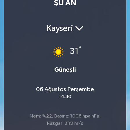
ŞU AN
MAGAZİN
ÖZEL HABER
Kayseri
RESMİ İLANLAR
°
31
SAĞLIK
Güneşli
SİYASET
SOSYAL YARDIMLAR
06 Ağustos Perşembe
14:30
SPONSORLU YAZI
SPOR
Nem: %22, Basınç: 1008 hpa hPa,
Rüzgar: 3.19 m/s
TEKNOLOJİ