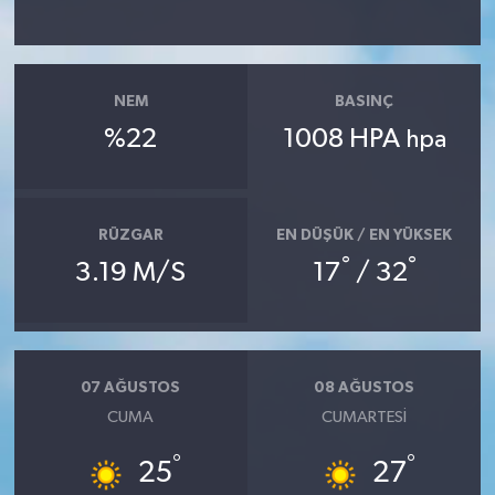
YAŞAM
NEM
BASINÇ
%22
1008 HPA
hpa
RÜZGAR
EN DÜŞÜK / EN YÜKSEK
°
°
3.19 M/S
17
/ 32
07 AĞUSTOS
08 AĞUSTOS
CUMA
CUMARTESI
°
°
25
27