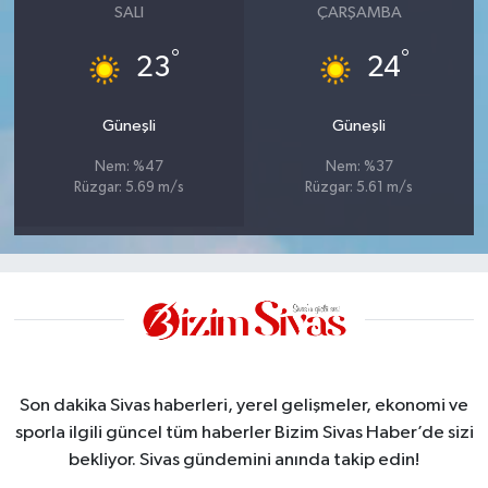
SALI
ÇARŞAMBA
°
°
23
24
Güneşli
Güneşli
Nem: %47
Nem: %37
Rüzgar: 5.69 m/s
Rüzgar: 5.61 m/s
Son dakika Sivas haberleri, yerel gelişmeler, ekonomi ve
sporla ilgili güncel tüm haberler Bizim Sivas Haber’de sizi
bekliyor. Sivas gündemini anında takip edin!