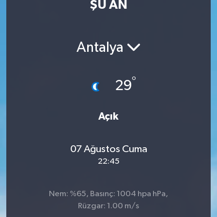
ŞU AN
MAGAZİN
ÖZEL HABER
Antalya
RESMİ İLANLAR
°
29
SAĞLIK
Açık
SİYASET
SOSYAL YARDIMLAR
07 Ağustos Cuma
22:45
SPONSORLU YAZI
SPOR
Nem: %65, Basınç: 1004 hpa hPa,
Rüzgar: 1.00 m/s
TEKNOLOJİ