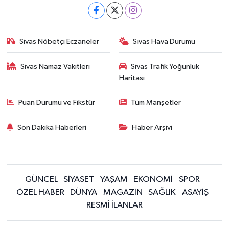
Sivas Nöbetçi Eczaneler
Sivas Hava Durumu
Sivas Namaz Vakitleri
Sivas Trafik Yoğunluk
Haritası
Puan Durumu ve Fikstür
Tüm Manşetler
Son Dakika Haberleri
Haber Arşivi
GÜNCEL
SİYASET
YAŞAM
EKONOMİ
SPOR
ÖZEL HABER
DÜNYA
MAGAZİN
SAĞLIK
ASAYİŞ
RESMİ İLANLAR