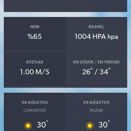
YAŞAM
NEM
BASINÇ
%65
1004 HPA
hpa
RÜZGAR
EN DÜŞÜK / EN YÜKSEK
°
°
1.00 M/S
26
/ 34
08 AĞUSTOS
09 AĞUSTOS
CUMARTESI
PAZAR
°
°
30
30