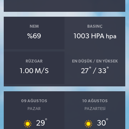
YAŞAM
NEM
BASINÇ
%69
1003 HPA
hpa
RÜZGAR
EN DÜŞÜK / EN YÜKSEK
°
°
1.00 M/S
27
/ 33
09 AĞUSTOS
10 AĞUSTOS
PAZAR
PAZARTESI
°
°
29
30