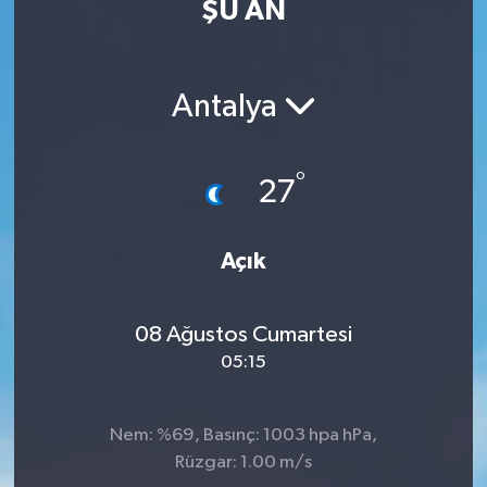
ŞU AN
MAGAZİN
ÖZEL HABER
Antalya
RESMİ İLANLAR
°
27
SAĞLIK
Açık
SİYASET
SOSYAL YARDIMLAR
08 Ağustos Cumartesi
05:15
SPONSORLU YAZI
SPOR
Nem: %69, Basınç: 1003 hpa hPa,
Rüzgar: 1.00 m/s
TEKNOLOJİ