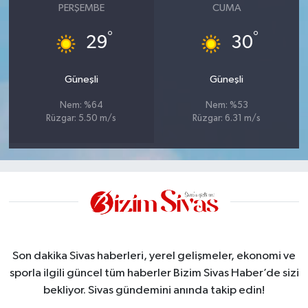
PERŞEMBE
CUMA
°
°
29
30
Güneşli
Güneşli
Nem: %64
Nem: %53
Rüzgar: 5.50 m/s
Rüzgar: 6.31 m/s
Son dakika Sivas haberleri, yerel gelişmeler, ekonomi ve
sporla ilgili güncel tüm haberler Bizim Sivas Haber’de sizi
bekliyor. Sivas gündemini anında takip edin!