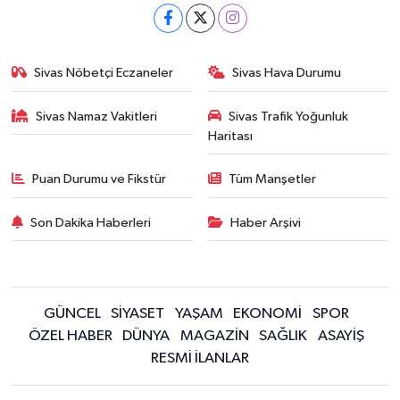
Sivas Nöbetçi Eczaneler
Sivas Hava Durumu
Sivas Namaz Vakitleri
Sivas Trafik Yoğunluk
Haritası
Puan Durumu ve Fikstür
Tüm Manşetler
Son Dakika Haberleri
Haber Arşivi
GÜNCEL
SİYASET
YAŞAM
EKONOMİ
SPOR
ÖZEL HABER
DÜNYA
MAGAZİN
SAĞLIK
ASAYİŞ
RESMİ İLANLAR