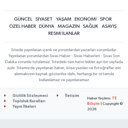
GÜNCEL
SİYASET
YAŞAM
EKONOMİ
SPOR
ÖZEL HABER
DÜNYA
MAGAZİN
SAĞLIK
ASAYİŞ
RESMİ İLANLAR
Sitede yayınlanan içerik ve yorumlardan yazarları sorumludur.
Yayınlanan yorumlardan Sivas Haber - Sivas Haberleri - Sivas Son
Dakika sorumlu tutulamaz. Sitedeki tüm harici linkler ayrı bir sayfada
açılır. Sitemizde yayınlanan haber, köşe yazıları ve fotoğraflar izin
alınmaksızın kaynak gösterilse dahi, herhangi bir ortamda
kullanılamaz ve yayınlanamaz
Gizlilik Sözleşmesi
İletişim
Haber Yazılımı:
TE
Topluluk Kuralları
Bilişim
| Copyright ©
Yayın İlkeleri
2026