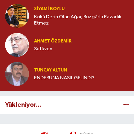
SIYAMI BOYLU
Kökü Derin Olan Ağaç Rüzgârla Pazarlık
Etmez
AHMET ÖZDEMIR
Sutüven
TUNCAY ALTUN
ENDERUNA NASIL GELİNDİ?
Yükleniyor...