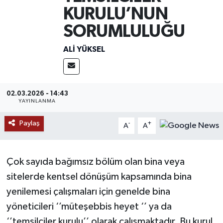
KURULU’NUN
MAGAZİN
SORUMLULUĞU
ÖZEL HABER
ALI YÜKSEL
RESMİ İLANLAR
SAĞLIK
02.03.2026 - 14:43
YAYINLANMA
SİYASET
Paylaş
-
+
A
A
SOSYAL YARDIMLAR
Çok sayıda bağımsız bölüm olan bina veya
SPONSORLU YAZI
sitelerde kentsel dönüşüm kapsamında bina
yenilemesi çalışmaları için genelde bina
SPOR
yöneticileri ‘’müteşebbis heyet ‘’ ya da
TEKNOLOJİ
‘’temsilciler kurulu’’ olarak çalışmaktadır. Bu kurul,