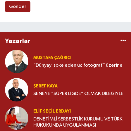
Gönder
Yazarlar
MUSTAFA ÇAĞRICI
“Dünyayı şoke eden üç fotoğraf” üzerine
ŞEREF KAYA
SENEYE “SÜPER LİGDE” OLMAK DİLEĞİYLE!
ELIF SEÇIL ERDAYI
DENETİMLİ SERBESTLİK KURUMU VE TÜRK
HUKUKUNDA UYGULANMASI