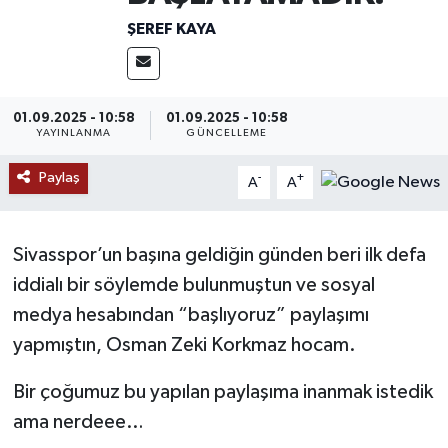
ŞEREF KAYA
MAGAZİN
ÖZEL HABER
01.09.2025 - 10:58
01.09.2025 - 10:58
YAYINLANMA
GÜNCELLEME
RESMİ İLANLAR
Paylaş
-
+
A
A
SAĞLIK
SİYASET
Sivasspor’un başına geldiğin günden beri ilk defa
iddialı bir söylemde bulunmuştun ve sosyal
SOSYAL YARDIMLAR
medya hesabından “başlıyoruz” paylaşımı
SPONSORLU YAZI
yapmıştın, Osman Zeki Korkmaz hocam.
Bir çoğumuz bu yapılan paylaşıma inanmak istedik
SPOR
ama nerdeee…
TEKNOLOJİ