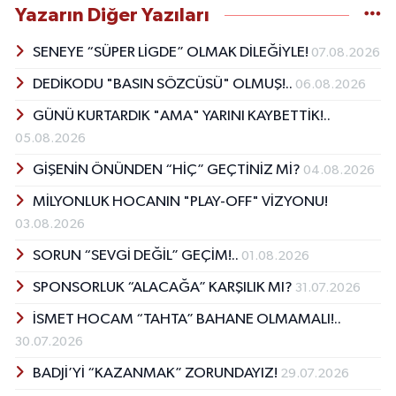
Yazarın Diğer Yazıları
SENEYE “SÜPER LİGDE” OLMAK DİLEĞİYLE!
07.08.2026
DEDİKODU "BASIN SÖZCÜSÜ" OLMUŞ!..
06.08.2026
GÜNÜ KURTARDIK "AMA" YARINI KAYBETTİK!..
05.08.2026
GİŞENİN ÖNÜNDEN “HİÇ” GEÇTİNİZ Mİ?
04.08.2026
MİLYONLUK HOCANIN "PLAY-OFF" VİZYONU!
03.08.2026
SORUN “SEVGİ DEĞİL” GEÇİM!..
01.08.2026
SPONSORLUK “ALACAĞA” KARŞILIK MI?
31.07.2026
İSMET HOCAM “TAHTA” BAHANE OLMAMALI!..
30.07.2026
BADJİ’Yİ “KAZANMAK” ZORUNDAYIZ!
29.07.2026