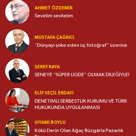
AHMET ÖZDEMIR
Sevelim sevilelim
MUSTAFA ÇAĞRICI
“Dünyayı şoke eden üç fotoğraf” üzerine
ŞEREF KAYA
SENEYE “SÜPER LİGDE” OLMAK DİLEĞİYLE!
ELIF SEÇIL ERDAYI
DENETİMLİ SERBESTLİK KURUMU VE TÜRK
HUKUKUNDA UYGULANMASI
SIYAMI BOYLU
Kökü Derin Olan Ağaç Rüzgârla Pazarlık