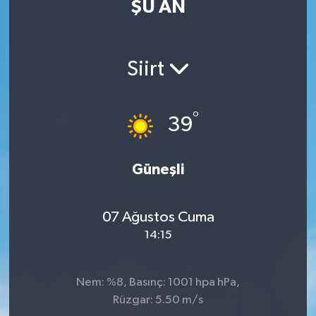
ŞU AN
MAGAZİN
ÖZEL HABER
Siirt
RESMİ İLANLAR
°
39
SAĞLIK
Güneşli
SİYASET
SOSYAL YARDIMLAR
07 Ağustos Cuma
14:15
SPONSORLU YAZI
SPOR
Nem: %8, Basınç: 1001 hpa hPa,
Rüzgar: 5.50 m/s
TEKNOLOJİ