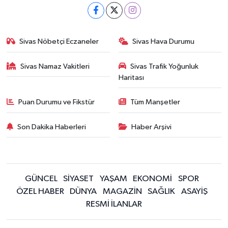
Sivas Nöbetçi Eczaneler
Sivas Hava Durumu
Sivas Namaz Vakitleri
Sivas Trafik Yoğunluk
Haritası
Puan Durumu ve Fikstür
Tüm Manşetler
Son Dakika Haberleri
Haber Arşivi
GÜNCEL
SİYASET
YAŞAM
EKONOMİ
SPOR
ÖZEL HABER
DÜNYA
MAGAZİN
SAĞLIK
ASAYİŞ
RESMİ İLANLAR