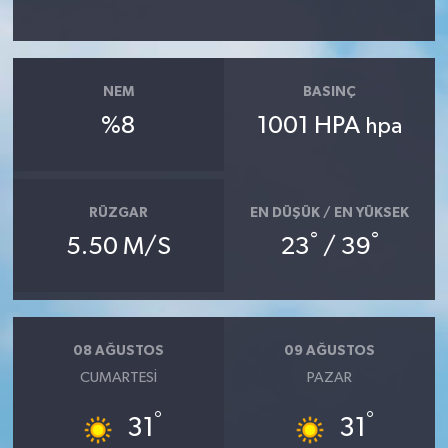
YAŞAM
NEM
BASINÇ
%8
1001 HPA
hpa
RÜZGAR
EN DÜŞÜK / EN YÜKSEK
°
°
5.50 M/S
23
/ 39
08 AĞUSTOS
09 AĞUSTOS
CUMARTESI
PAZAR
°
°
31
31