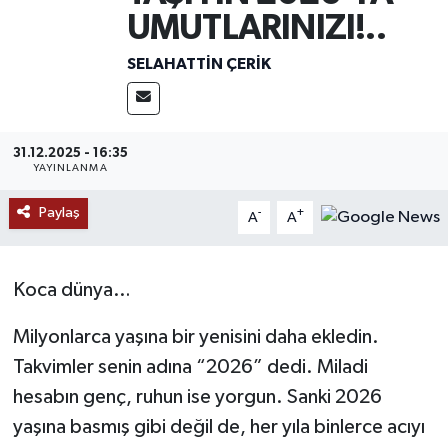
UMUTLARINIZI!..
MAGAZİN
SELAHATTIN ÇERIK
ÖZEL HABER
RESMİ İLANLAR
31.12.2025 - 16:35
YAYINLANMA
SAĞLIK
Paylaş
-
+
A
A
SİYASET
Koca dünya…
SOSYAL YARDIMLAR
Milyonlarca yaşına bir yenisini daha ekledin.
SPONSORLU YAZI
Takvimler senin adına “2026” dedi. Miladi
SPOR
hesabın genç, ruhun ise yorgun. Sanki 2026
yaşına basmış gibi değil de, her yıla binlerce acıyı
TEKNOLOJİ