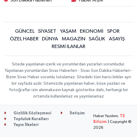
Son Dakika Haberleri
Haber Arşivi
GÜNCEL
SİYASET
YAŞAM
EKONOMİ
SPOR
ÖZEL HABER
DÜNYA
MAGAZİN
SAĞLIK
ASAYİŞ
RESMİ İLANLAR
Sitede yayınlanan içerik ve yorumlardan yazarları sorumludur.
Yayınlanan yorumlardan Sivas Haberleri - Sivas Son Dakika Haberleri -
Bizim Sivas Haber sorumlu tutulamaz. Sitedeki tüm harici linkler ayrı
bir sayfada açılır. Sitemizde yayınlanan haber, köşe yazıları ve
fotoğraflar izin alınmaksızın kaynak gösterilse dahi, herhangi bir
ortamda kullanılamaz ve yayınlanamaz
Gizlilik Sözleşmesi
İletişim
Haber Yazılımı:
TE
Topluluk Kuralları
Bilişim
| Copyright ©
Yayın İlkeleri
2026