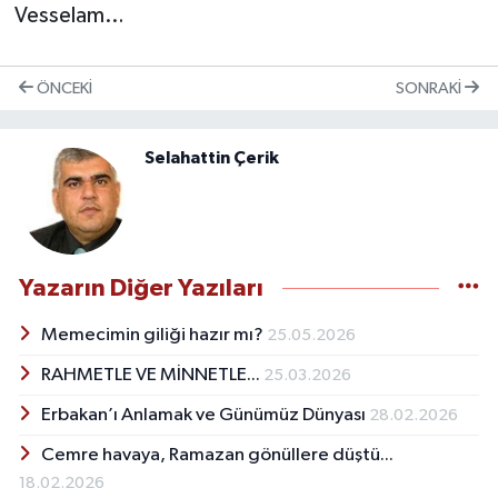
Vesselam…
ÖNCEKI
SONRAKI
Selahattin Çerik
Yazarın Diğer Yazıları
Memecimin giliği hazır mı?
25.05.2026
RAHMETLE VE MİNNETLE...
25.03.2026
Erbakan’ı Anlamak ve Günümüz Dünyası
28.02.2026
Cemre havaya, Ramazan gönüllere düştü...
18.02.2026