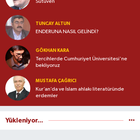
Sutüven
TUNCAY ALTUN
ENDERUNA NASIL GELİNDİ?
GÖKHAN KARA
Tercihlerde Cumhuriyet Üniversitesi'ne
bekliyoruz
MUSTAFA ÇAĞRICI
Kur’an’da ve İslam ahlakı literatüründe
erdemler
Yükleniyor...