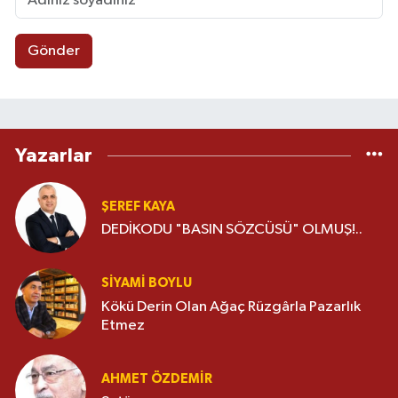
Gönder
Yazarlar
ŞEREF KAYA
DEDİKODU "BASIN SÖZCÜSÜ" OLMUŞ!..
SIYAMI BOYLU
Kökü Derin Olan Ağaç Rüzgârla Pazarlık
Etmez
AHMET ÖZDEMIR