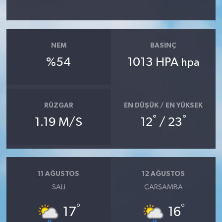
YAŞAM
NEM
BASINÇ
%54
1013 HPA
hpa
RÜZGAR
EN DÜŞÜK / EN YÜKSEK
°
°
1.19 M/S
12
/ 23
11 AĞUSTOS
12 AĞUSTOS
SALI
ÇARŞAMBA
°
°
17
16