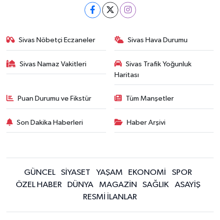
Sivas Nöbetçi Eczaneler
Sivas Hava Durumu
Sivas Namaz Vakitleri
Sivas Trafik Yoğunluk
Haritası
Puan Durumu ve Fikstür
Tüm Manşetler
Son Dakika Haberleri
Haber Arşivi
GÜNCEL
SİYASET
YAŞAM
EKONOMİ
SPOR
ÖZEL HABER
DÜNYA
MAGAZİN
SAĞLIK
ASAYİŞ
RESMİ İLANLAR