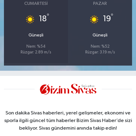
CUMARTESI
PAZAR
°
°
18
19
Güneşli
Güneşli
Nem: %54
Nem: %52
Rüzgar: 2.89 m/s
Rüzgar: 3.19 m/s
Son dakika Sivas haberleri, yerel gelişmeler, ekonomi ve
sporla ilgili güncel tüm haberler Bizim Sivas Haber’de sizi
bekliyor. Sivas gündemini anında takip edin!