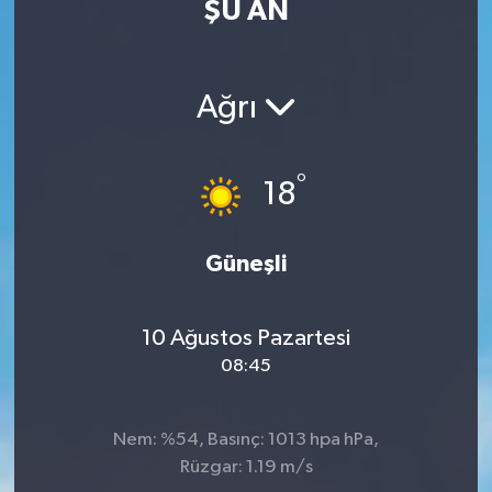
ŞU AN
MAGAZİN
ÖZEL HABER
Ağrı
RESMİ İLANLAR
°
18
SAĞLIK
Güneşli
SİYASET
SOSYAL YARDIMLAR
10 Ağustos Pazartesi
08:45
SPONSORLU YAZI
SPOR
Nem: %54, Basınç: 1013 hpa hPa,
Rüzgar: 1.19 m/s
TEKNOLOJİ