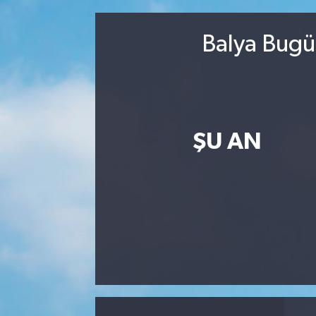
MAGAZİN
Balya Bugü
ÖZEL HABER
RESMİ İLANLAR
SAĞLIK
ŞU AN
SİYASET
SOSYAL YARDIMLAR
SPONSORLU YAZI
SPOR
TEKNOLOJİ