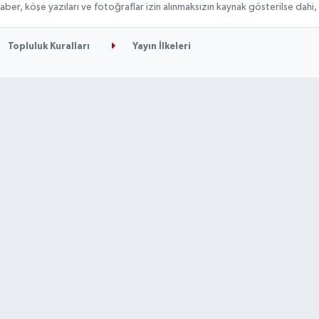
n haber, köşe yazıları ve fotoğraflar izin alınmaksızın kaynak gösterilse da
Topluluk Kuralları
Yayın İlkeleri