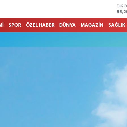
EUR
55,2
STER
64,4
Mİ
SPOR
ÖZEL HABER
DÜNYA
MAGAZİN
SAĞLIK
GRAM
6660
BİST
13.7
BITC
64.9
DOL
47,7