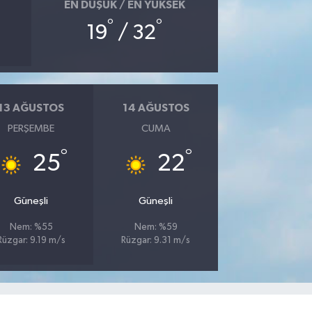
EN DÜŞÜK / EN YÜKSEK
°
°
19
/ 32
13 AĞUSTOS
14 AĞUSTOS
PERŞEMBE
CUMA
°
°
25
22
Güneşli
Güneşli
Nem: %55
Nem: %59
Rüzgar: 9.19 m/s
Rüzgar: 9.31 m/s