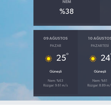
NEM
%38
YAŞAM
09 AĞUSTOS
10 AĞUSTO
PAZAR
PAZARTESI
°
25
24
Güneşli
Güneşli
Nem: %63
Nem: %61
Rüzgar: 9.61 m/s
Rüzgar: 8.89 m/