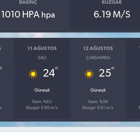
BASINÇ
RÜZGAR
1010 HPA
6.19 M/S
hpa
S
11 AĞUSTOS
12 AĞUSTOS
SALI
ÇARŞAMBA
°
°
°
24
25
Güneşli
Güneşli
Nem: %63
Nem: %58
s
Rüzgar: 6.89 m/s
Rüzgar: 8.61 m/s