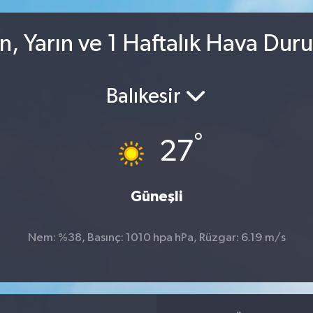
n, Yarın ve 1 Haftalık Hava Dur
Balıkesir
°
27
Güneşli
Nem: %38, Basınç: 1010 hpa hPa, Rüzgar: 6.19 m/s